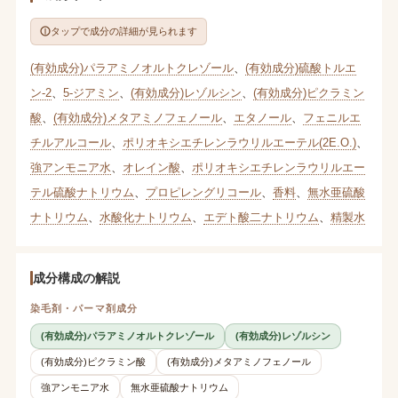
タップで成分の詳細が見られます
(有効成分)パラアミノオルトクレゾール
、
(有効成分)硫酸トルエ
ン-2
、
5-ジアミン
、
(有効成分)レゾルシン
、
(有効成分)ピクラミン
酸
、
(有効成分)メタアミノフェノール
、
エタノール
、
フェニルエ
チルアルコール
、
ポリオキシエチレンラウリルエーテル(2E.O.)
、
強アンモニア水
、
オレイン酸
、
ポリオキシエチレンラウリルエー
テル硫酸ナトリウム
、
プロピレングリコール
、
香料
、
無水亜硫酸
ナトリウム
、
水酸化ナトリウム
、
エデト酸二ナトリウム
、
精製水
成分構成の解説
染毛剤・パーマ剤成分
(有効成分)パラアミノオルトクレゾール
(有効成分)レゾルシン
(有効成分)ピクラミン酸
(有効成分)メタアミノフェノール
強アンモニア水
無水亜硫酸ナトリウム