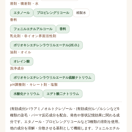
溶剤・噴射剤・水
エタノール
プロピレングリコール
精製水
香料
フェニルエチルアルコール
香料
乳化剤・非イオン界面活性剤
ポリオキシエチレンラウリルエーテル(2E.O.)
油剤・オイル
オレイン酸
洗浄成分
ポリオキシエチレンラウリルエーテル硫酸ナトリウム
pH調整剤・キレート剤・塩類
水酸化ナトリウム
エデト酸二ナトリウム
(有効成分)パラアミノオルトクレゾール・(有効成分)レゾルシンなど6
種類の染毛・パーマ反応成分を配合。発色や形状記憶効果に関わる成
分です。エタノール・プロピレングリコールなど3種類の溶剤を使用。
他の成分を溶解・分散させる基剤として機能します。フェニルエチル