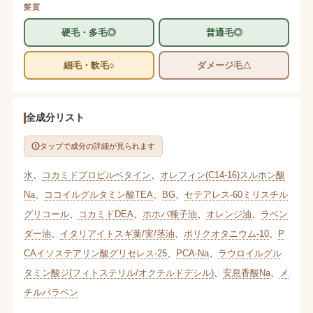
髪質
硬毛・多毛◎
普通毛◎
細毛・軟毛○
ダメージ毛△
全成分リスト
タップで成分の詳細が見られます
水
、
コカミドプロピルベタイン
、
オレフィン(C14-16)スルホン酸
Na
、
ココイルグルタミン酸TEA
、
BG
、
セテアレス-60ミリスチル
グリコール
、
コカミドDEA
、
ホホバ種子油
、
オレンジ油
、
ラベン
ダー油
、
イタリアイトスギ葉/実/茎油
、
ポリクオタニウム-10
、
P
CAイソステアリン酸グリセレス-25
、
PCA-Na
、
ラウロイルグル
タミン酸ジ(フィトステリル/オクチルドデシル)
、
安息香酸Na
、
メ
チルパラベン