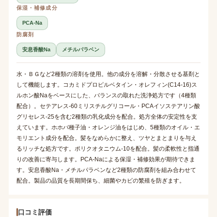
保湿・補修成分
PCA-Na
防腐剤
安息香酸Na
メチルパラベン
水・ＢＧなど2種類の溶剤を使用。他の成分を溶解・分散させる基剤と
して機能します。コカミドプロピルベタイン・オレフィン(C14-16)ス
ルホン酸Naをベースにした、バランスの取れた洗浄処方です（4種類
配合）。セテアレス-60ミリスチルグリコール・PCAイソステアリン酸
グリセレス-25を含む2種類の乳化成分を配合。処方全体の安定性を支
えています。ホホバ種子油・オレンジ油をはじめ、5種類のオイル・エ
モリエント成分を配合。髪をなめらかに整え、ツヤとまとまりを与え
るリッチな処方です。ポリクオタニウム-10を配合。髪の柔軟性と指通
りの改善に寄与します。PCA-Naによる保湿・補修効果が期待できま
す。安息香酸Na・メチルパラベンなど2種類の防腐剤を組み合わせて
配合。製品の品質を長期間保ち、細菌やカビの繁殖を防ぎます。
口コミ評価