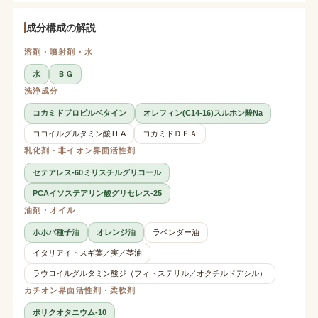
成分構成の解説
溶剤・噴射剤・水
水
ＢＧ
洗浄成分
コカミドプロピルベタイン
オレフィン(C14-16)スルホン酸Na
ココイルグルタミン酸TEA
コカミドＤＥＡ
乳化剤・非イオン界面活性剤
セテアレス-60ミリスチルグリコール
PCAイソステアリン酸グリセレス-25
油剤・オイル
ホホバ種子油
オレンジ油
ラベンダー油
イタリアイトスギ葉／実／茎油
ラウロイルグルタミン酸ジ（フィトステリル／オクチルドデシル）
カチオン界面活性剤・柔軟剤
ポリクオタニウム-10