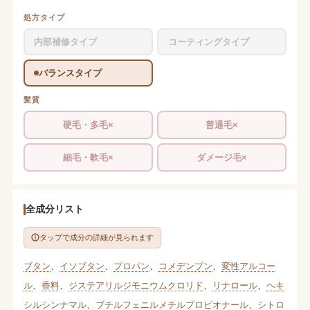
処方タイプ
内部補修タイプ
コーティングタイプ
バランスタイプ
髪質
硬毛・多毛×
普通毛×
細毛・軟毛×
ダメージ毛×
全成分リスト
タップで成分の詳細が見られます
ブタン
、
イソブタン
、
プロパン
、
コメデンプン
、
変性アルコー
ル
、
香料
、
ジステアリルジモニウムクロリド
、
リナロール
、
ヘキ
シルシンナマル
、
ブチルフェニルメチルプロピオナール
、
シトロ