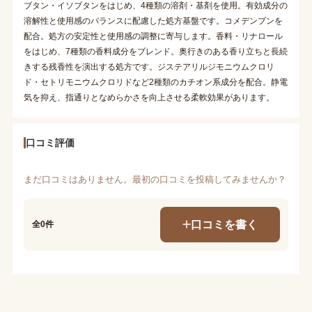
ブタン・イソブタンをはじめ、4種類の溶剤・基剤を使用。有効成分の
溶解性と使用感のバランスに配慮した処方基盤です。コメデンプンを
配合。処方の安定性と使用感の調整に寄与します。香料・リナロール
をはじめ、7種類の香料成分をブレンド。奥行きのある香り立ちと長続
きする残香性を演出する処方です。ジステアリルジモニウムクロリ
ド・セトリモニウムクロリドなど2種類のカチオン系成分を配合。静電
気を抑え、指通りとなめらかさを向上させる柔軟効果があります。
口コミ評価
まだ口コミはありません。最初の口コミを投稿してみませんか？
口コミを書く
全0件