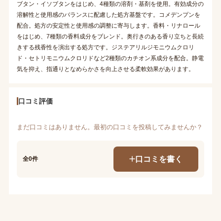
ブタン・イソブタンをはじめ、4種類の溶剤・基剤を使用。有効成分の
溶解性と使用感のバランスに配慮した処方基盤です。コメデンプンを
配合。処方の安定性と使用感の調整に寄与します。香料・リナロール
をはじめ、7種類の香料成分をブレンド。奥行きのある香り立ちと長続
きする残香性を演出する処方です。ジステアリルジモニウムクロリ
ド・セトリモニウムクロリドなど2種類のカチオン系成分を配合。静電
気を抑え、指通りとなめらかさを向上させる柔軟効果があります。
口コミ評価
まだ口コミはありません。最初の口コミを投稿してみませんか？
口コミを書く
全0件