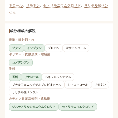
ネロール
、
リモネン
、
セトリモニウムクロリド
、
サリチル酸ベン
ジル
成分構成の解説
溶剤・噴射剤・水
ブタン
イソブタン
プロパン
変性アルコール
ポリマー・皮膜形成・増粘剤
コメデンプン
香料
香料
リナロール
ヘキシルシンナマル
ブチルフェニルメチルプロピオナール
シトロネロール
リモネン
サリチル酸ベンジル
カチオン界面活性剤・柔軟剤
ジステアリルジモニウムクロリド
セトリモニウムクロリド