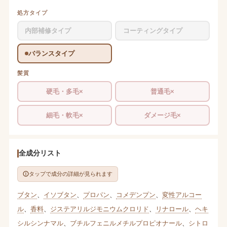
処方タイプ
内部補修タイプ
コーティングタイプ
バランスタイプ
髪質
硬毛・多毛×
普通毛×
細毛・軟毛×
ダメージ毛×
全成分リスト
タップで成分の詳細が見られます
ブタン
、
イソブタン
、
プロパン
、
コメデンプン
、
変性アルコー
ル
、
香料
、
ジステアリルジモニウムクロリド
、
リナロール
、
ヘキ
シルシンナマル
、
ブチルフェニルメチルプロピオナール
、
シトロ