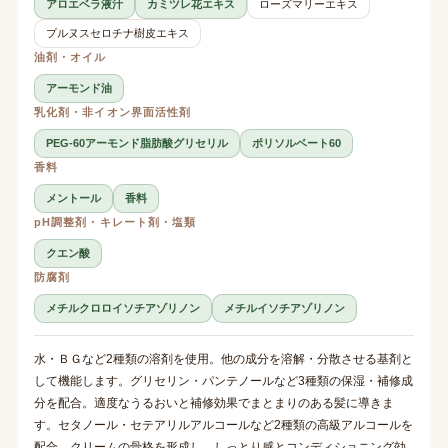
アロエベラ液汁
カミツレ花エキス
ローズマリーエキス
プルヌスセロチナ樹皮エキス
油剤・オイル
アーモンド油
乳化剤・非イオン界面活性剤
PEG-60アーモンド脂肪酸グリセリル
ポリソルベート60
香料
メントール
香料
pH調整剤・キレート剤・塩類
クエン酸
防腐剤
メチルクロロイソチアゾリノン
メチルイソチアゾリノン
水・ＢＧなど2種類の溶剤を使用。他の成分を溶解・分散させる基剤と
して機能します。グリセリン・パンテノールなど3種類の保湿・補修成
分を配合。適度なうるおいと補修効果でまとまりのある髪に導きま
す。セタノール・セテアリルアルコールなど2種類の高級アルコールを
配合。クリームの骨格を形成し、しっとり感とコンディショニング効