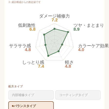
※ 成分構成からの推定値です
ダメージ補修力
7.2
低刺激性
ツヤ・まとまり
6.8
8.9
サラサラ感
カラーケア効果
4.8
4.0
しっとり感
軽さ
7.4
4.8
処方タイプ
内部補修タイプ
コーティングタイプ
バランスタイプ