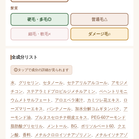
髪質
硬毛・多毛◎
普通毛△
細毛・軟毛×
ダメージ毛○
全成分リスト
タップで成分の詳細が見られます
水
、
グリセリン
、
セタノール
、
セテアリルアルコール
、
アモジメ
チコン
、
ステアラミドプロピルジメチルアミン
、
ベヘントリモニ
ウムメトサルフェート
、
アロエベラ液汁
、
カミツレ花エキス
、
ロ
ーズマリーエキス
、
パンテノール
、
加水分解コムギタンパク
、
ア
ーモンド油
、
プルヌスセロチナ樹皮エキス
、
PEG-60アーモンド
脂肪酸グリセリル
、
メントール
、
BG
、
ポリソルベート60
、
クエ
ン酸
、
香料
、
メチルクロロイソチアゾリノン
、
メチルイソチアゾ