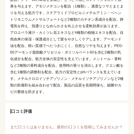
果を与えます。アモジメチコンを配合（1種類）。適度なツヤとまとま
りを与える処方です。ステアラミドプロピルジメチルアミン・ベヘン
トリモニウムメトサルフェートなど2種類のカチオン系成分を配合。静
電気を抑え、指通りとなめらかさを向上させる柔軟効果があります。
アロエベラ液汁・カミツレ花エキスなど4種類の植物エキスを配合。自
然由来の保湿・保護成分として髪をやさしくケアします。アーモンド
油を配合。軽い質感でべたつきにくく、自然なツヤを与えます。PEG-
60アーモンド脂肪酸グリセリル・ポリソルベート60を含む2種類の乳
化成分を配合。処方全体の安定性を支えています。メントール・香料
など2種類の香料成分を配合。使用時の香りを演出します。クエン酸を
含む1種類の調整剤を配合。処方の安定性とpHバランスを支えていま
す。メチルクロロイソチアゾリノン・メチルイソチアゾリノンなど2種
類の防腐剤を組み合わせて配合。製品の品質を長期間保ち、細菌やカ
ビの繁殖を防ぎます。
口コミ評価
まだ口コミはありません。最初の口コミを投稿してみませんか？