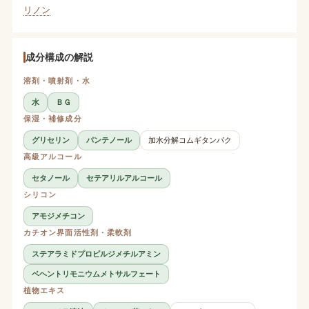
リノン
成分構成の解説
溶剤・噴射剤・水
水
ＢＧ
保湿・補修成分
グリセリン
パンテノール
加水分解コムギタンパク
高級アルコール
セタノール
セテアリルアルコール
シリコン
アモジメチコン
カチオン界面活性剤・柔軟剤
ステアラミドプロピルジメチルアミン
ベヘントリモニウムメトサルフェート
植物エキス