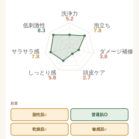
洗浄力
5.2
低刺激性
泡立ち
8.3
7.8
サラサラ感
ダメージ補修
7.8
3.8
しっとり感
頭皮ケア
5.8
2.7
肌質
脂性肌○
普通肌◎
乾燥肌○
敏感肌○