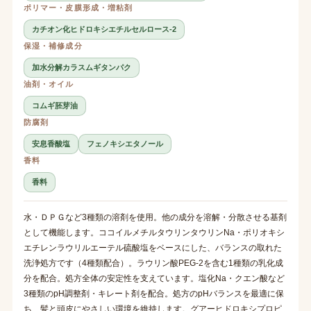
ポリマー・皮膜形成・増粘剤
カチオン化ヒドロキシエチルセルロース-2
保湿・補修成分
加水分解カラスムギタンパク
油剤・オイル
コムギ胚芽油
防腐剤
安息香酸塩
フェノキシエタノール
香料
香料
水・ＤＰＧなど3種類の溶剤を使用。他の成分を溶解・分散させる基剤
として機能します。ココイルメチルタウリンタウリンNa・ポリオキシ
エチレンラウリルエーテル硫酸塩をベースにした、バランスの取れた
洗浄処方です（4種類配合）。ラウリン酸PEG-2を含む1種類の乳化成
分を配合。処方全体の安定性を支えています。塩化Na・クエン酸など
3種類のpH調整剤・キレート剤を配合。処方のpHバランスを最適に保
ち、髪と頭皮にやさしい環境を維持します。グアーヒドロキシプロピ