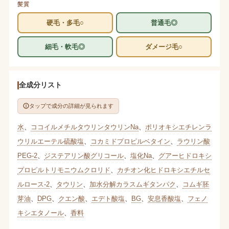
髪質
硬毛・多毛○
普通毛◎
細毛・軟毛◎
ダメージ毛○
全成分リスト
タップで成分の詳細が見られます
水
、
ココイルメチルタウリンタウリンNa
、
ポリオキシエチレンラ
ウリルエーテル硫酸塩
、
コカミドプロピルベタイン
、
ラウリン酸
PEG-2
、
ジステアリン酸グリコール
、
塩化Na
、
グアーヒドロキシ
プロピルトリモニウムクロリド
、
カチオン化ヒドロキシエチルセ
ルロース-2
、
タウリン
、
加水分解カラスムギタンパク
、
コムギ胚
芽油
、
DPG
、
クエン酸
、
エデト酸塩
、
BG
、
安息香酸塩
、
フェノ
キシエタノール
、
香料