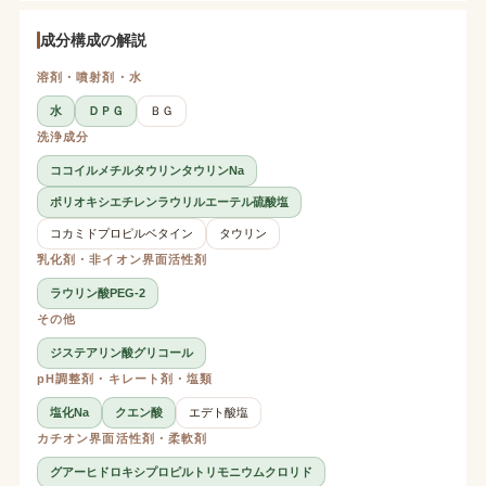
成分構成の解説
溶剤・噴射剤・水
水
ＤＰＧ
ＢＧ
洗浄成分
ココイルメチルタウリンタウリンNa
ポリオキシエチレンラウリルエーテル硫酸塩
コカミドプロピルベタイン
タウリン
乳化剤・非イオン界面活性剤
ラウリン酸PEG-2
その他
ジステアリン酸グリコール
pH調整剤・キレート剤・塩類
塩化Na
クエン酸
エデト酸塩
カチオン界面活性剤・柔軟剤
グアーヒドロキシプロピルトリモニウムクロリド