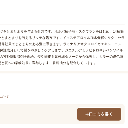
ツヤとまとまりを与える処方です。ホホバ種子油・スクワランをはじめ、14種類
ヤとまとまりを与えるリッチな処方です。イソステアロイル加水分解シルク・セラ
補修効果でまとまりのある髪に導きます。ラミナリアオクロロイカエキス・ニン
・保護成分として髪をやさしくケアします。ジエチルアミノヒドロキシベンゾイル
類の紫外線吸収剤を配合。髪や頭皮を紫外線ダメージから保護し、カラーの退色防
定と髪への柔軟効果に寄与します。香料成分を配合しています。
んか？
口コミを書く