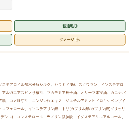
普通毛◎
ダメージ毛○
ソステアロイル加水分解シルク
、
セラミドNG
、
スクワラン
、
イソステアロ
、
アルガニアスピノサ核油
、
マカデミア種子油
、
オリーブ果実油
、
カニナバ
ア脂
、
コメ胚芽油
、
ニンジン根エキス
、
ジエチルアミノヒドロキシベンゾイ
トコフェロール
、
イソステアリン酸
、
トリ(カプリル酸/カプリン酸)グリセリ
デシル)
、
コレステロール
、
ラノリン脂肪酸
、
イソステアリルアルコール
、