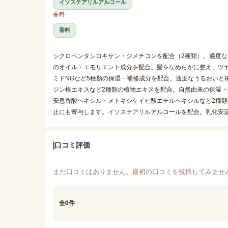
イソステアリルアルコール
香料
香料
シクロペンタシロキサン・ジメチコンを配合（2種類）。適度な
のオイル・エモリエント成分を配合。髪をなめらかに整え、ツ
ミドNGなど5種類の保湿・補修成分を配合。適度なうるおいと
ジン根エキスなど2種類の植物エキスを配合。自然由来の保湿
安息香酸ヘキシル・メトキシケイヒ酸エチルヘキシルなど2種
止にも寄与します。イソステアリルアルコールを配合。乳化安
口コミ評価
まだ口コミはありません。最初の口コミを投稿してみませ
全0件