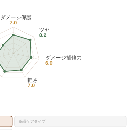
熱ダメージ保護
7.0
ツヤ
8.2
ダメージ補修力
6.9
軽さ
7.0
保湿ケアタイプ