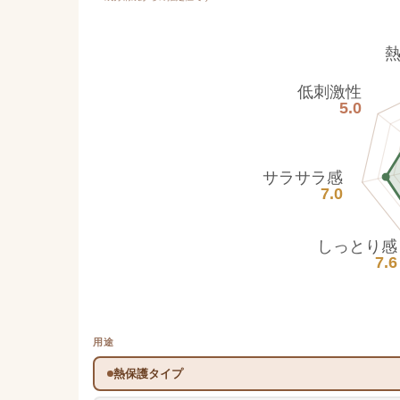
低刺激性
5.0
サラサラ感
7.0
しっとり感
7.6
用途
熱保護タイプ