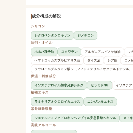
成分構成の解説
シリコン
シクロペンタシロキサン
ジメチコン
油剤・オイル
ホホバ種子油
スクワラン
アルガニアスピノサ核油
マ
ヘマトコッカスプルビアリス油
ダイズ油
シア脂
コメ
ラウロイルグルタミン酸ジ（フィトステリル／オクチルドデシル）
保湿・補修成分
イソステアロイル加水分解シルク
セラミドNG
イソステア
植物エキス
ラミナリアオクロロイカエキス
ニンジン根エキス
紫外線吸収剤
ジエチルアミノヒドロキシベンゾイル安息香酸ヘキシル
メトキ
高級アルコール