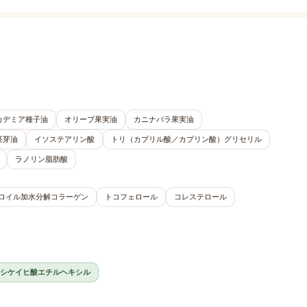
カデミア種子油
オリーブ果実油
カニナバラ果実油
胚芽油
イソステアリン酸
トリ（カプリル酸／カプリン酸）グリセリル
ラノリン脂肪酸
ロイル加水分解コラーゲン
トコフェロール
コレステロール
シケイヒ酸エチルヘキシル