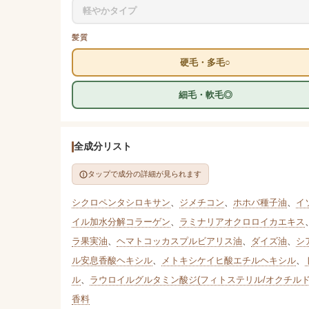
軽やかタイプ
髪質
硬毛・多毛○
細毛・軟毛◎
全成分リスト
タップで成分の詳細が見られます
シクロペンタシロキサン
、
ジメチコン
、
ホホバ種子油
、
イ
イル加水分解コラーゲン
、
ラミナリアオクロロイカエキス
ラ果実油
、
ヘマトコッカスプルビアリス油
、
ダイズ油
、
シ
ル安息香酸ヘキシル
、
メトキシケイヒ酸エチルヘキシル
、
ル
、
ラウロイルグルタミン酸ジ(フィトステリル/オクチルド
香料