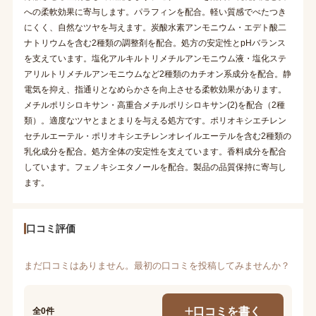
への柔軟効果に寄与します。パラフィンを配合。軽い質感でべたつき
にくく、自然なツヤを与えます。炭酸水素アンモニウム・エデト酸二
ナトリウムを含む2種類の調整剤を配合。処方の安定性とpHバランス
を支えています。塩化アルキルトリメチルアンモニウム液・塩化ステ
アリルトリメチルアンモニウムなど2種類のカチオン系成分を配合。静
電気を抑え、指通りとなめらかさを向上させる柔軟効果があります。
メチルポリシロキサン・高重合メチルポリシロキサン(2)を配合（2種
類）。適度なツヤとまとまりを与える処方です。ポリオキシエチレン
セチルエーテル・ポリオキシエチレンオレイルエーテルを含む2種類の
乳化成分を配合。処方全体の安定性を支えています。香料成分を配合
しています。フェノキシエタノールを配合。製品の品質保持に寄与し
ます。
口コミ評価
まだ口コミはありません。最初の口コミを投稿してみませんか？
口コミを書く
全0件