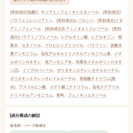
(有効成分)塩酸2
、
4-ジアミノフェノキシエタノール
、
(有効成分)
パラフェニレンジアミン
、
(有効成分)レゾルシン
、
(有効成分)メタ
アミノフェノール
、
(有効成分)5-アミノオルトクレゾール
、
(有効
成分)パラアミノフェノール
、
L-グルタミン酸
、
L-アルギニン
、
精
製水
、
セタノール
、
プロピレングリコール
、
パラフィン
、
炭酸水
素アンモニウム
、
塩化アルキルトリメチルアンモニウム液
、
メチ
ルポリシロキサン
、
強アンモニア水
、
高重合メチルポリシロキサ
ン(2)
、
イソプロパノール
、
ポリオキシエチレンセチルエーテル
、
ポリオキシエチレンオレイルエーテル
、
亜硫酸ナトリウム(無
水)
、
アスコルビン酸
、
エデト酸二ナトリウム
、
塩化ステアリル
トリメチルアンモニウム
、
香料
、
フェノキシエタノール
成分構成の解説
染毛剤・パーマ剤成分