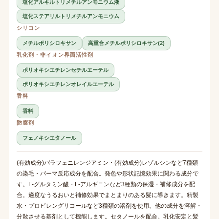
塩化アルキルトリメチルアンモニウム液
塩化ステアリルトリメチルアンモニウム
シリコン
メチルポリシロキサン
高重合メチルポリシロキサン(2)
乳化剤・非イオン界面活性剤
ポリオキシエチレンセチルエーテル
ポリオキシエチレンオレイルエーテル
香料
香料
防腐剤
フェノキシエタノール
(有効成分)パラフェニレンジアミン・(有効成分)レゾルシンなど7種類
の染毛・パーマ反応成分を配合。発色や形状記憶効果に関わる成分で
す。L-グルタミン酸・L-アルギニンなど3種類の保湿・補修成分を配
合。適度なうるおいと補修効果でまとまりのある髪に導きます。精製
水・プロピレングリコールなど3種類の溶剤を使用。他の成分を溶解・
分散させる基剤として機能します。セタノールを配合。乳化安定と髪