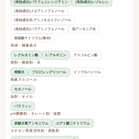
(有効成分)パラフェニレンジアミン
(有効成分)レゾルシン
(有効成分)メタアミノフェノール
(有効成分)5-アミノオルトクレゾール
(有効成分)パラアミノフェノール
強アンモニア水
亜硫酸ナトリウム(無水)
保湿・補修成分
L-グルタミン酸
L-アルギニン
アスコルビン酸
溶剤・噴射剤・水
精製水
プロピレングリコール
イソプロパノール
高級アルコール
セタノール
油剤・オイル
パラフィン
pH調整剤・キレート剤・塩類
炭酸水素アンモニウム
エデト酸二ナトリウム
カチオン界面活性剤・柔軟剤