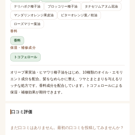
テリハボク種子油
ブロッコリー種子油
タナセツムアヌム花油
マンダリンオレンジ果皮油
ビターオレンジ葉／枝油
ローズマリー葉油
香料
香料
保湿・補修成分
トコフェロール
オリーブ果実油・ヒマワリ種子油をはじめ、10種類のオイル・エモリ
エント成分を配合。髪をなめらかに整え、ツヤとまとまりを与えるリ
ッチな処方です。香料成分を配合しています。トコフェロールによる
保湿・補修効果が期待できます。
口コミ評価
まだ口コミはありません。最初の口コミを投稿してみませんか？