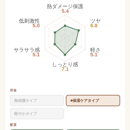
熱ダメージ保護
5.4
低刺激性
ツヤ
5.0
6.8
サラサラ感
軽さ
5.1
5.1
しっとり感
7.1
用途
熱保護タイプ
保湿ケアタイプ
軽やかタイプ
髪質