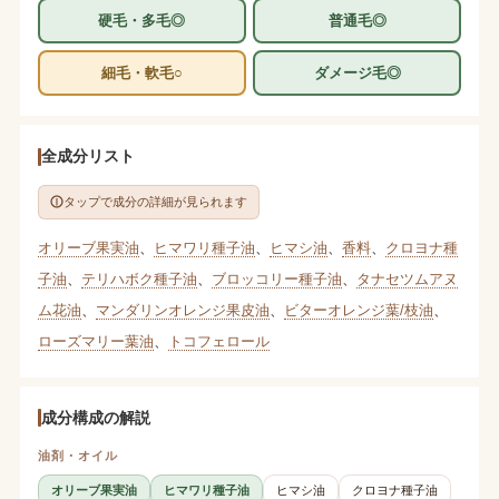
硬毛・多毛◎
普通毛◎
細毛・軟毛○
ダメージ毛◎
全成分リスト
タップで成分の詳細が見られます
オリーブ果実油
、
ヒマワリ種子油
、
ヒマシ油
、
香料
、
クロヨナ種
子油
、
テリハボク種子油
、
ブロッコリー種子油
、
タナセツムアヌ
ム花油
、
マンダリンオレンジ果皮油
、
ビターオレンジ葉/枝油
、
ローズマリー葉油
、
トコフェロール
成分構成の解説
油剤・オイル
オリーブ果実油
ヒマワリ種子油
ヒマシ油
クロヨナ種子油