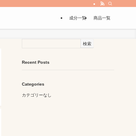
成分一覧
商品一覧
検索
Recent Posts
Categories
カテゴリーなし