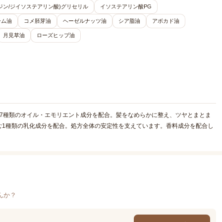
ジン/ジイソステアリン酸)グリセリル
イソステアリン酸PG
ーム油
コメ胚芽油
ヘーゼルナッツ油
シア脂油
アボカド油
月見草油
ローズヒップ油
7種類のオイル・エモリエント成分を配合。髪をなめらかに整え、ツヤとまとま
含む1種類の乳化成分を配合。処方全体の安定性を支えています。香料成分を配合し
んか？