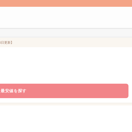
26日更新】
最安値を探す