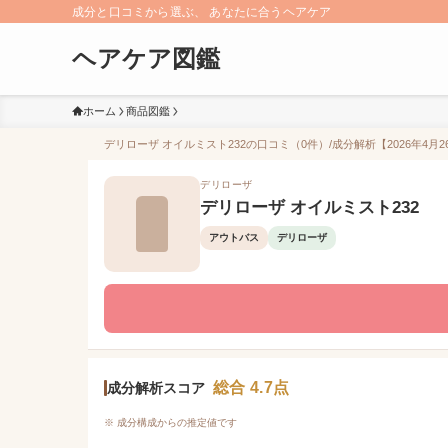
成分と口コミから選ぶ、 あなたに合うヘアケア
ヘアケア図鑑
ホーム
商品図鑑
デリローザ オイルミスト232の口コミ（0件）/成分解析【2026年4月
デリローザ
デリローザ オイルミスト232
アウトバス
デリローザ
総合 4.7点
成分解析スコア
※ 成分構成からの推定値です