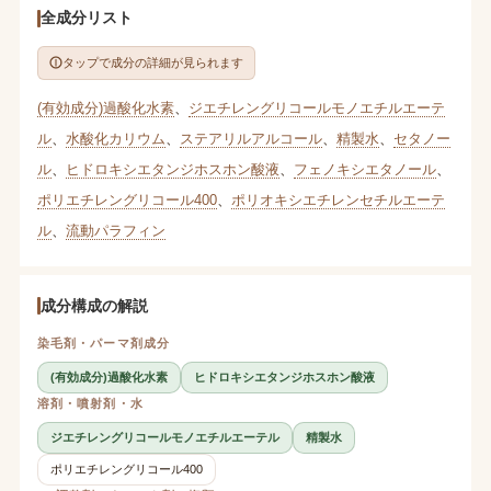
全成分リスト
タップで成分の詳細が見られます
(有効成分)過酸化水素
、
ジエチレングリコールモノエチルエーテ
ル
、
水酸化カリウム
、
ステアリルアルコール
、
精製水
、
セタノー
ル
、
ヒドロキシエタンジホスホン酸液
、
フェノキシエタノール
、
ポリエチレングリコール400
、
ポリオキシエチレンセチルエーテ
ル
、
流動パラフィン
成分構成の解説
染毛剤・パーマ剤成分
(有効成分)過酸化水素
ヒドロキシエタンジホスホン酸液
溶剤・噴射剤・水
ジエチレングリコールモノエチルエーテル
精製水
ポリエチレングリコール400