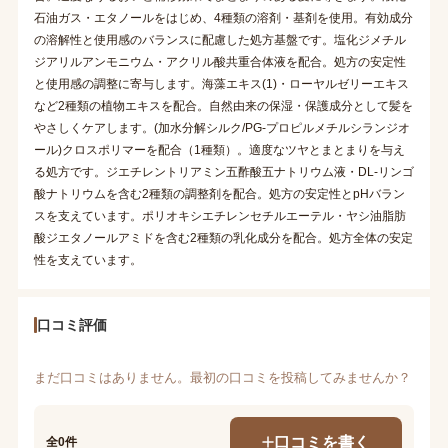
石油ガス・エタノールをはじめ、4種類の溶剤・基剤を使用。有効成分
の溶解性と使用感のバランスに配慮した処方基盤です。塩化ジメチル
ジアリルアンモニウム・アクリル酸共重合体液を配合。処方の安定性
と使用感の調整に寄与します。海藻エキス(1)・ローヤルゼリーエキス
など2種類の植物エキスを配合。自然由来の保湿・保護成分として髪を
やさしくケアします。(加水分解シルク/PG-プロピルメチルシランジオ
ール)クロスポリマーを配合（1種類）。適度なツヤとまとまりを与え
る処方です。ジエチレントリアミン五酢酸五ナトリウム液・DL-リンゴ
酸ナトリウムを含む2種類の調整剤を配合。処方の安定性とpHバラン
スを支えています。ポリオキシエチレンセチルエーテル・ヤシ油脂肪
酸ジエタノールアミドを含む2種類の乳化成分を配合。処方全体の安定
性を支えています。
口コミ評価
まだ口コミはありません。最初の口コミを投稿してみませんか？
口コミを書く
全0件