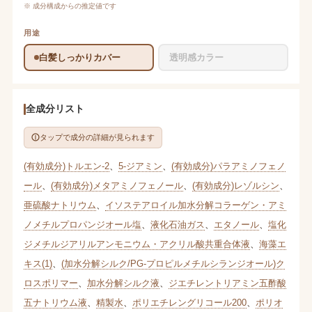
※ 成分構成からの推定値です
用途
白髪しっかりカバー
透明感カラー
全成分リスト
タップで成分の詳細が見られます
(有効成分)トルエン-2
、
5-ジアミン
、
(有効成分)パラアミノフェノ
ール
、
(有効成分)メタアミノフェノール
、
(有効成分)レゾルシン
、
亜硫酸ナトリウム
、
イソステアロイル加水分解コラーゲン・アミ
ノメチルプロパンジオール塩
、
液化石油ガス
、
エタノール
、
塩化
ジメチルジアリルアンモニウム・アクリル酸共重合体液
、
海藻エ
キス(1)
、
(加水分解シルク/PG-プロピルメチルシランジオール)ク
ロスポリマー
、
加水分解シルク液
、
ジエチレントリアミン五酢酸
五ナトリウム液
、
精製水
、
ポリエチレングリコール200
、
ポリオ