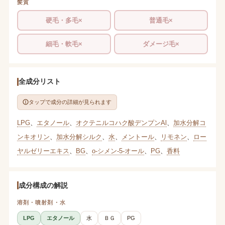
髪質
硬毛・多毛×
普通毛×
細毛・軟毛×
ダメージ毛×
全成分リスト
タップで成分の詳細が見られます
LPG
、
エタノール
、
オクテニルコハク酸デンプンAl
、
加水分解コ
ンキオリン
、
加水分解シルク
、
水
、
メントール
、
リモネン
、
ロー
ヤルゼリーエキス
、
BG
、
o-シメン-5-オール
、
PG
、
香料
成分構成の解説
溶剤・噴射剤・水
LPG
エタノール
水
ＢＧ
PG