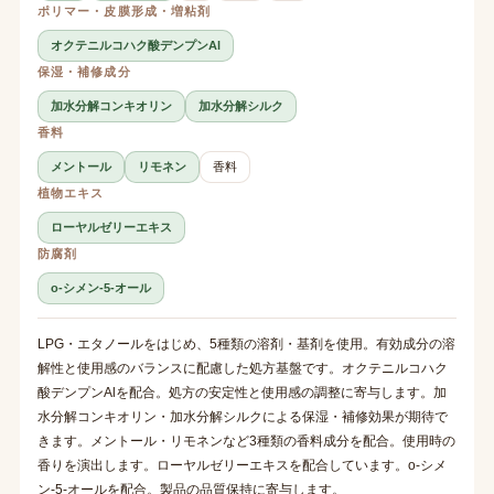
ポリマー・皮膜形成・増粘剤
オクテニルコハク酸デンプンAl
保湿・補修成分
加水分解コンキオリン
加水分解シルク
香料
メントール
リモネン
香料
植物エキス
ローヤルゼリーエキス
防腐剤
o-シメン-5-オール
LPG・エタノールをはじめ、5種類の溶剤・基剤を使用。有効成分の溶
解性と使用感のバランスに配慮した処方基盤です。オクテニルコハク
酸デンプンAlを配合。処方の安定性と使用感の調整に寄与します。加
水分解コンキオリン・加水分解シルクによる保湿・補修効果が期待で
きます。メントール・リモネンなど3種類の香料成分を配合。使用時の
香りを演出します。ローヤルゼリーエキスを配合しています。o-シメ
ン-5-オールを配合。製品の品質保持に寄与します。