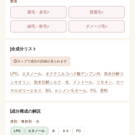
髪質
硬毛・多毛×
普通毛×
細毛・軟毛×
ダメージ毛×
全成分リスト
タップで成分の詳細が見られます
LPG
、
エタノール
、
オクテニルコハク酸デンプンAl
、
加水分解コ
ンキオリン
、
加水分解シルク
、
水
、
メントール
、
リモネン
、
ロー
ヤルゼリーエキス
、
BG
、
o-シメン-5-オール
、
PG
、
香料
成分構成の解説
溶剤・噴射剤・水
LPG
エタノール
水
ＢＧ
PG