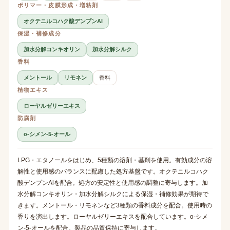
ポリマー・皮膜形成・増粘剤
オクテニルコハク酸デンプンAl
保湿・補修成分
加水分解コンキオリン
加水分解シルク
香料
メントール
リモネン
香料
植物エキス
ローヤルゼリーエキス
防腐剤
o-シメン-5-オール
LPG・エタノールをはじめ、5種類の溶剤・基剤を使用。有効成分の溶
解性と使用感のバランスに配慮した処方基盤です。オクテニルコハク
酸デンプンAlを配合。処方の安定性と使用感の調整に寄与します。加
水分解コンキオリン・加水分解シルクによる保湿・補修効果が期待で
きます。メントール・リモネンなど3種類の香料成分を配合。使用時の
香りを演出します。ローヤルゼリーエキスを配合しています。o-シメ
ン-5-オールを配合。製品の品質保持に寄与します。