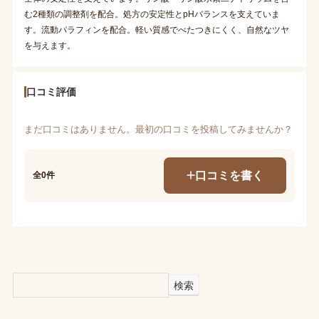
む2種類の調整剤を配合。処方の安定性とpHバランスを支えていま
す。流動パラフィンを配合。軽い質感でべたつきにくく、自然なツヤ
を与えます。
口コミ評価
まだ口コミはありません。最初の口コミを投稿してみませんか？
口コミを書く
全0件
検索