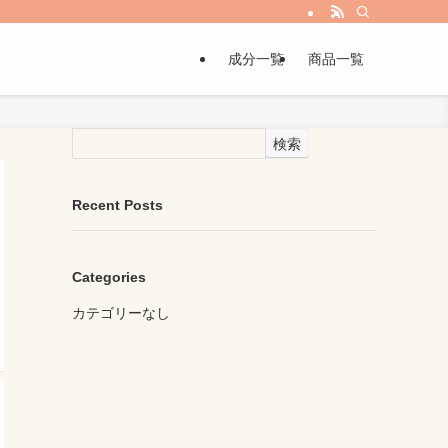
成分一覧
商品一覧
検索
Recent Posts
Categories
カテゴリーなし