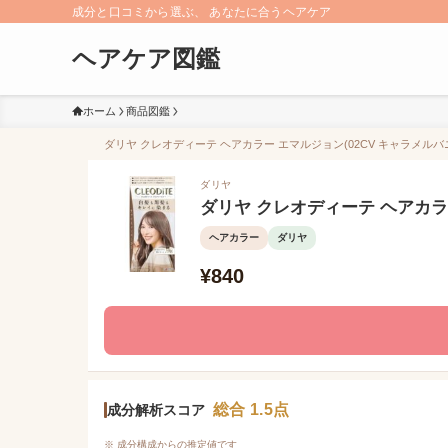
成分と口コミから選ぶ、 あなたに合うヘアケア
ヘアケア図鑑
ホーム
商品図鑑
ダリヤ クレオディーテ ヘアカラー エマルジョン(02CV キャラメルバニ
ダリヤ
ダリヤ クレオディーテ ヘアカラー
ヘアカラー
ダリヤ
¥840
総合 1.5点
成分解析スコア
※ 成分構成からの推定値です