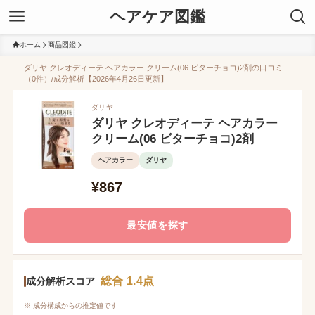
ヘアケア図鑑
ホーム
商品図鑑
ダリヤ クレオディーテ ヘアカラー クリーム(06 ビターチョコ)2剤の口コミ
（0件）/成分解析【2026年4月26日更新】
ダリヤ
ダリヤ クレオディーテ ヘアカラー
クリーム(06 ビターチョコ)2剤
ヘアカラー
ダリヤ
¥867
最安値を探す
総合 1.4点
成分解析スコア
※ 成分構成からの推定値です