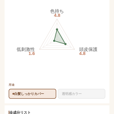
色持ち
4.8
低刺激性
頭皮保護
1.6
4.8
用途
白髪しっかりカバー
透明感カラー
全成分リスト