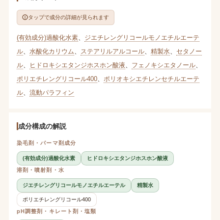
タップで成分の詳細が見られます
(有効成分)過酸化水素
、
ジエチレングリコールモノエチルエーテ
ル
、
水酸化カリウム
、
ステアリルアルコール
、
精製水
、
セタノー
ル
、
ヒドロキシエタンジホスホン酸液
、
フェノキシエタノール
、
ポリエチレングリコール400
、
ポリオキシエチレンセチルエーテ
ル
、
流動パラフィン
成分構成の解説
染毛剤・パーマ剤成分
(有効成分)過酸化水素
ヒドロキシエタンジホスホン酸液
溶剤・噴射剤・水
ジエチレングリコールモノエチルエーテル
精製水
ポリエチレングリコール400
pH調整剤・キレート剤・塩類