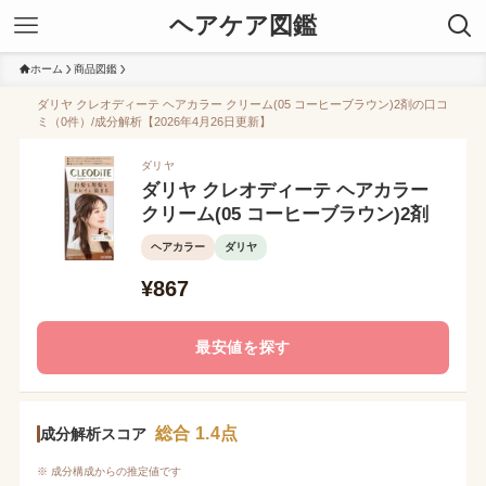
ヘアケア図鑑
ホーム
商品図鑑
ダリヤ クレオディーテ ヘアカラー クリーム(05 コーヒーブラウン)2剤の口コ
ミ（0件）/成分解析【2026年4月26日更新】
ダリヤ
ダリヤ クレオディーテ ヘアカラー
クリーム(05 コーヒーブラウン)2剤
ヘアカラー
ダリヤ
¥867
最安値を探す
総合 1.4点
成分解析スコア
※ 成分構成からの推定値です