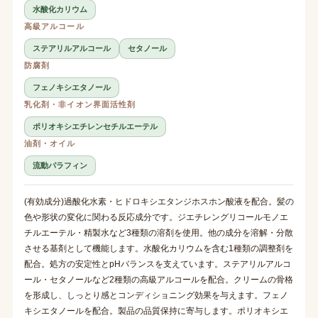
水酸化カリウム
高級アルコール
ステアリルアルコール
セタノール
防腐剤
フェノキシエタノール
乳化剤・非イオン界面活性剤
ポリオキシエチレンセチルエーテル
油剤・オイル
流動パラフィン
(有効成分)過酸化水素・ヒドロキシエタンジホスホン酸液を配合。髪の
色や形状の変化に関わる反応成分です。ジエチレングリコールモノエ
チルエーテル・精製水など3種類の溶剤を使用。他の成分を溶解・分散
させる基剤として機能します。水酸化カリウムを含む1種類の調整剤を
配合。処方の安定性とpHバランスを支えています。ステアリルアルコ
ール・セタノールなど2種類の高級アルコールを配合。クリームの骨格
を形成し、しっとり感とコンディショニング効果を与えます。フェノ
キシエタノールを配合。製品の品質保持に寄与します。ポリオキシエ