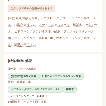
タップで成分の詳細が見られます
(有効成分)過酸化水素
、
ジエチレングリコールモノエチルエーテ
ル
、
水酸化カリウム
、
ステアリルアルコール
、
精製水
、
セタノー
ル
、
ヒドロキシエタンジホスホン酸液
、
フェノキシエタノール
、
ポリエチレングリコール400
、
ポリオキシエチレンセチルエーテ
ル
、
流動パラフィン
成分構成の解説
染毛剤・パーマ剤成分
(有効成分)過酸化水素
ヒドロキシエタンジホスホン酸液
溶剤・噴射剤・水
ジエチレングリコールモノエチルエーテル
精製水
ポリエチレングリコール400
pH調整剤・キレート剤・塩類