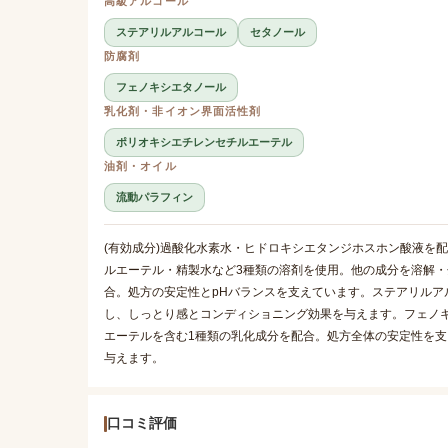
高級アルコール
ステアリルアルコール
セタノール
防腐剤
フェノキシエタノール
乳化剤・非イオン界面活性剤
ポリオキシエチレンセチルエーテル
油剤・オイル
流動パラフィン
(有効成分)過酸化水素水・ヒドロキシエタンジホスホン酸液を
ルエーテル・精製水など3種類の溶剤を使用。他の成分を溶解・
合。処方の安定性とpHバランスを支えています。ステアリルア
し、しっとり感とコンディショニング効果を与えます。フェノ
エーテルを含む1種類の乳化成分を配合。処方全体の安定性を
与えます。
口コミ評価