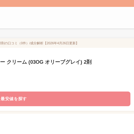
 2剤の口コミ（0件）/成分解析【2026年4月26日更新】
 クリーム (03OG オリーブグレイ) 2剤
最安値を探す