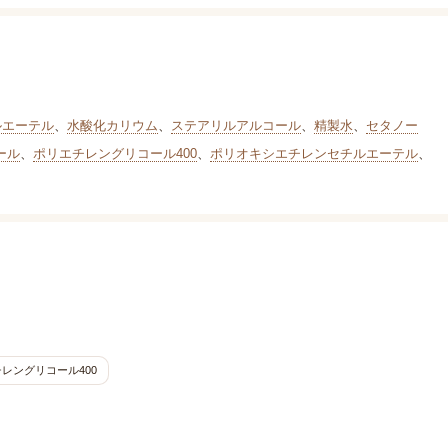
ルエーテル
、
水酸化カリウム
、
ステアリルアルコール
、
精製水
、
セタノー
ール
、
ポリエチレングリコール400
、
ポリオキシエチレンセチルエーテル
、
レングリコール400