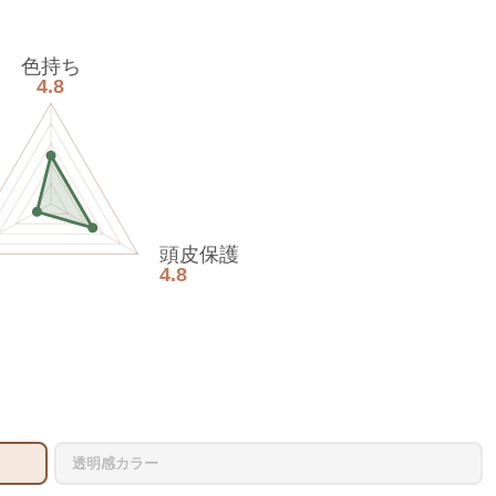
色持ち
4.8
頭皮保護
4.8
透明感カラー