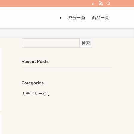
成分一覧
商品一覧
検索
Recent Posts
Categories
カテゴリーなし