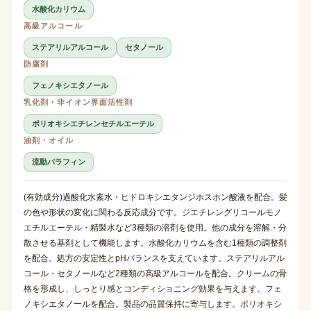
水酸化カリウム
高級アルコール
ステアリルアルコール
セタノール
防腐剤
フェノキシエタノール
乳化剤・非イオン界面活性剤
ポリオキシエチレンセチルエーテル
油剤・オイル
流動パラフィン
(有効成分)過酸化水素水・ヒドロキシエタンジホスホン酸液を配合。髪
の色や形状の変化に関わる反応成分です。ジエチレングリコールモノ
エチルエーテル・精製水など3種類の溶剤を使用。他の成分を溶解・分
散させる基剤として機能します。水酸化カリウムを含む1種類の調整剤
を配合。処方の安定性とpHバランスを支えています。ステアリルアル
コール・セタノールなど2種類の高級アルコールを配合。クリームの骨
格を形成し、しっとり感とコンディショニング効果を与えます。フェ
ノキシエタノールを配合。製品の品質保持に寄与します。ポリオキシ