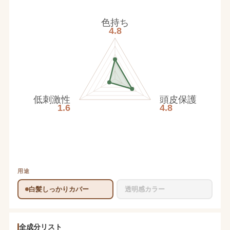
色持ち
4.8
低刺激性
頭皮保護
1.6
4.8
用途
白髪しっかりカバー
透明感カラー
全成分リスト