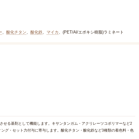
ー
、
酸化チタン
、
酸化鉄
、
マイカ
、
(PET/Al/エポキシ樹脂)ラミネート
させる基剤として機能します。キサンタンガム・アクリレーツコポリマーなど2
ィング・セット力付与に寄与します。酸化チタン・酸化鉄など3種類の着色料・色