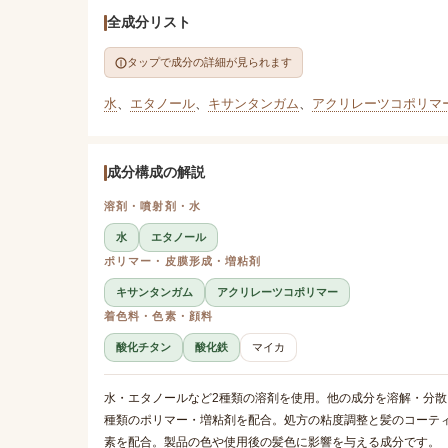
全成分リスト
タップで成分の詳細が見られます
水
、
エタノール
、
キサンタンガム
、
アクリレーツコポリマ
成分構成の解説
溶剤・噴射剤・水
水
エタノール
ポリマー・皮膜形成・増粘剤
キサンタンガム
アクリレーツコポリマー
着色料・色素・顔料
酸化チタン
酸化鉄
マイカ
水・エタノールなど2種類の溶剤を使用。他の成分を溶解・分散
種類のポリマー・増粘剤を配合。処方の粘度調整と髪のコーテ
素を配合。製品の色や使用後の髪色に影響を与える成分です。