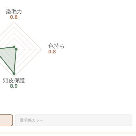
染毛力
0.8
色持ち
0.8
頭皮保護
8.9
透明感カラー