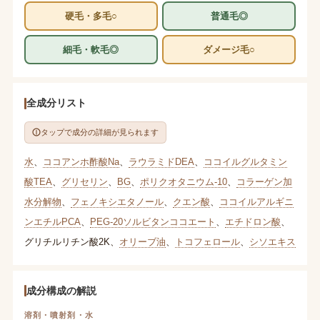
硬毛・多毛○
普通毛◎
細毛・軟毛◎
ダメージ毛○
全成分リスト
タップで成分の詳細が見られます
水
、
ココアンホ酢酸Na
、
ラウラミドDEA
、
ココイルグルタミン
酸TEA
、
グリセリン
、
BG
、
ポリクオタニウム-10
、
コラーゲン加
水分解物
、
フェノキシエタノール
、
クエン酸
、
ココイルアルギニ
ンエチルPCA
、
PEG-20ソルビタンココエート
、
エチドロン酸
、
グリチルリチン酸2K
、
オリーブ油
、
トコフェロール
、
シソエキス
成分構成の解説
溶剤・噴射剤・水