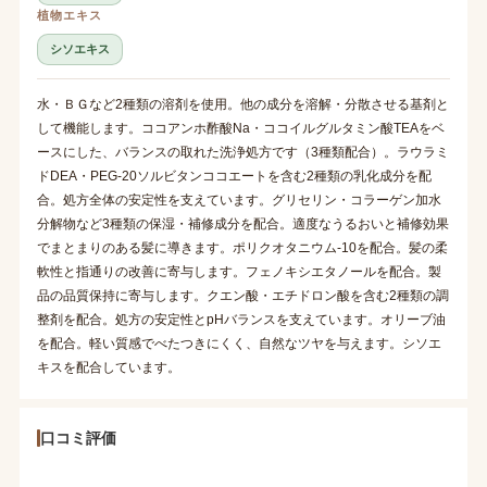
植物エキス
シソエキス
水・ＢＧなど2種類の溶剤を使用。他の成分を溶解・分散させる基剤と
して機能します。ココアンホ酢酸Na・ココイルグルタミン酸TEAをベ
ースにした、バランスの取れた洗浄処方です（3種類配合）。ラウラミ
ドDEA・PEG-20ソルビタンココエートを含む2種類の乳化成分を配
合。処方全体の安定性を支えています。グリセリン・コラーゲン加水
分解物など3種類の保湿・補修成分を配合。適度なうるおいと補修効果
でまとまりのある髪に導きます。ポリクオタニウム-10を配合。髪の柔
軟性と指通りの改善に寄与します。フェノキシエタノールを配合。製
品の品質保持に寄与します。クエン酸・エチドロン酸を含む2種類の調
整剤を配合。処方の安定性とpHバランスを支えています。オリーブ油
を配合。軽い質感でべたつきにくく、自然なツヤを与えます。シソエ
キスを配合しています。
口コミ評価