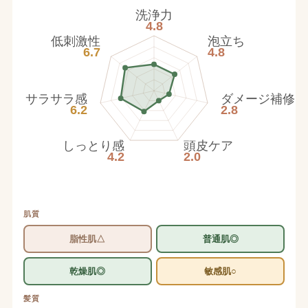
洗浄力
4.8
低刺激性
泡立ち
6.7
4.8
サラサラ感
ダメージ補修
6.2
2.8
しっとり感
頭皮ケア
4.2
2.0
肌質
脂性肌△
普通肌◎
乾燥肌◎
敏感肌○
髪質