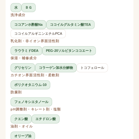
水
ＢＧ
洗浄成分
ココアンホ酢酸Na
ココイルグルタミン酸TEA
ココイルアルギニンエチルPCA
乳化剤・非イオン界面活性剤
ラウラミドDEA
PEG-20ソルビタンココエート
保湿・補修成分
グリセリン
コラーゲン加水分解物
トコフェロール
カチオン界面活性剤・柔軟剤
ポリクオタニウム-10
防腐剤
フェノキシエタノール
pH調整剤・キレート剤・塩類
クエン酸
エチドロン酸
油剤・オイル
オリーブ油