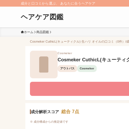
成分と口コミから選ぶ、 あなたに合うヘアケア
ヘアケア図鑑
ホーム
商品図鑑
Cosmeker CuthicL(キューティクル) 生ハリ オイルの口コミ（0件）
Cosmeker
Cosmeker CuthicL(キュー
アウトバス
Cosmeker
総合 7点
成分解析スコア
※ 成分構成からの推定値です