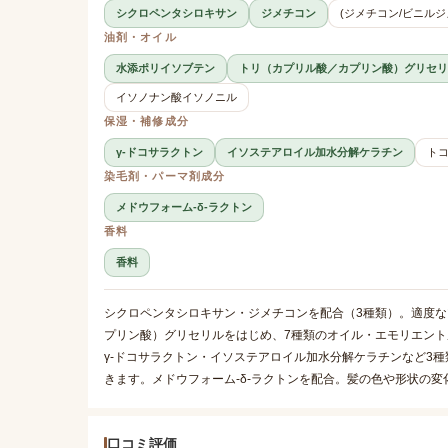
シクロペンタシロキサン
ジメチコン
(ジメチコン/ビニル
油剤・オイル
水添ポリイソブテン
トリ（カプリル酸／カプリン酸）グリセリ
イソノナン酸イソノニル
保湿・補修成分
γ-ドコサラクトン
イソステアロイル加水分解ケラチン
ト
染毛剤・パーマ剤成分
メドウフォーム-δ-ラクトン
香料
香料
シクロペンタシロキサン・ジメチコンを配合（3種類）。適度
プリン酸）グリセリルをはじめ、7種類のオイル・エモリエン
γ-ドコサラクトン・イソステアロイル加水分解ケラチンなど3
きます。メドウフォーム-δ-ラクトンを配合。髪の色や形状の
口コミ評価