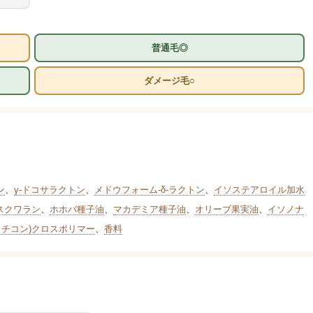
普通毛◎
ダメージ毛○
ン
、
γ-ドコサラクトン
、
メドウフォーム-δ-ラクトン
、
イソステアロイル加水
スクワラン
、
ホホバ種子油
、
マカデミア種子油
、
オリーブ果実油
、
イソノナ
メチコン)クロスポリマー
、
香料