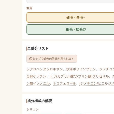
髪質
硬毛・多毛○
細毛・軟毛◎
全成分リスト
タップで成分の詳細が見られます
シクロペンタシロキサン
、
水添ポリイソブテン
、
ジメチコ
分解ケラチン
、
トリ(カプリル酸/カプリン酸)グリセリル
、
ン酸イソノニル
、
トコフェロール
、
(ジメチコン/ビニルジ
成分構成の解説
シリコン