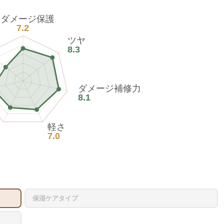
熱ダメージ保護
7.2
ツヤ
8.3
ダメージ補修力
8.1
軽さ
7.0
保湿ケアタイプ