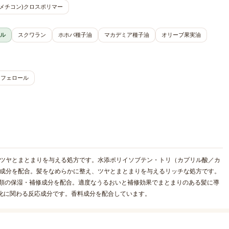
ジメチコン)クロスポリマー
ル
スクワラン
ホホバ種子油
マカデミア種子油
オリーブ果実油
コフェロール
なツヤとまとまりを与える処方です。水添ポリイソブテン・トリ（カプリル酸／カ
ト成分を配合。髪をなめらかに整え、ツヤとまとまりを与えるリッチな処方です。
種類の保湿・補修成分を配合。適度なうるおいと補修効果でまとまりのある髪に導
変化に関わる反応成分です。香料成分を配合しています。