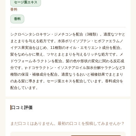
セージ葉エキス
香料
香料
シクロペンタシロキサン・ジメチコンを配合（3種類）。適度なツヤと
まとまりを与える処方です。水添ポリイソブテン・ヒポファエラムノ
イデス果実油をはじめ、11種類のオイル・エモリエント成分を配合。
髪をなめらかに整え、ツヤとまとまりを与えるリッチな処方です。メ
ドウフォーム-δ-ラクトンを配合。髪の色や形状の変化に関わる反応成
分です。γ-ドコサラクトン・イソステアロイル加水分解ケラチンなど3
種類の保湿・補修成分を配合。適度なうるおいと補修効果でまとまり
のある髪に導きます。セージ葉エキスを配合しています。香料成分を
配合しています。
口コミ評価
まだ口コミはありません。最初の口コミを投稿してみませんか？