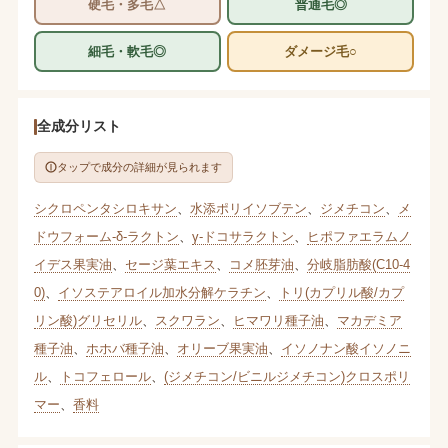
硬毛・多毛△
普通毛◎
細毛・軟毛◎
ダメージ毛○
全成分リスト
タップで成分の詳細が見られます
シクロペンタシロキサン
、
水添ポリイソブテン
、
ジメチコン
、
メ
ドウフォーム-δ-ラクトン
、
γ-ドコサラクトン
、
ヒポファエラムノ
イデス果実油
、
セージ葉エキス
、
コメ胚芽油
、
分岐脂肪酸(C10-4
0)
、
イソステアロイル加水分解ケラチン
、
トリ(カプリル酸/カプ
リン酸)グリセリル
、
スクワラン
、
ヒマワリ種子油
、
マカデミア
種子油
、
ホホバ種子油
、
オリーブ果実油
、
イソノナン酸イソノニ
ル
、
トコフェロール
、
(ジメチコン/ビニルジメチコン)クロスポリ
マー
、
香料