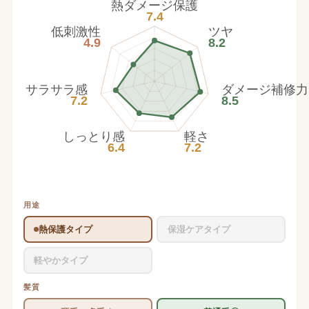
熱ダメージ保護
7.4
低刺激性
ツヤ
4.9
8.2
サラサラ感
ダメージ補修力
7.2
8.5
しっとり感
軽さ
6.4
7.2
用途
熱保護タイプ
保湿ケアタイプ
軽やかタイプ
髪質