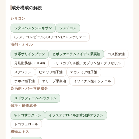
成分構成の解説
シリコン
シクロペンタシロキサン
ジメチコン
(ジメチコン/ビニルジメチコン)クロスポリマー
油剤・オイル
水添ポリイソブテン
ヒポファエラムノイデス果実油
コメ胚芽油
分岐脂肪酸(C10-40)
トリ（カプリル酸／カプリン酸）グリセリル
スクワラン
ヒマワリ種子油
マカデミア種子油
ホホバ種子油
オリーブ果実油
イソノナン酸イソノニル
染毛剤・パーマ剤成分
メドウフォーム-δ-ラクトン
保湿・補修成分
γ-ドコサラクトン
イソステアロイル加水分解ケラチン
トコフェロール
植物エキス