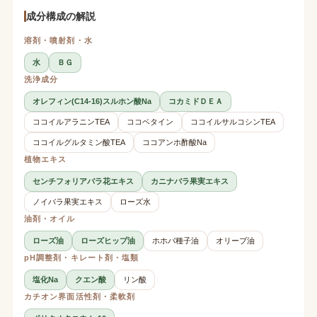
成分構成の解説
溶剤・噴射剤・水
水
ＢＧ
洗浄成分
オレフィン(C14-16)スルホン酸Na
コカミドＤＥＡ
ココイルアラニンTEA
ココベタイン
ココイルサルコシンTEA
ココイルグルタミン酸TEA
ココアンホ酢酸Na
植物エキス
センチフォリアバラ花エキス
カニナバラ果実エキス
ノイバラ果実エキス
ローズ水
油剤・オイル
ローズ油
ローズヒップ油
ホホバ種子油
オリーブ油
pH調整剤・キレート剤・塩類
塩化Na
クエン酸
リン酸
カチオン界面活性剤・柔軟剤