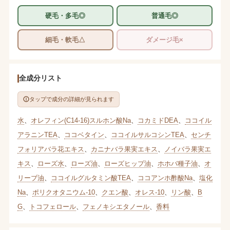
硬毛・多毛◎
普通毛◎
細毛・軟毛△
ダメージ毛×
全成分リスト
タップで成分の詳細が見られます
水
、
オレフィン(C14-16)スルホン酸Na
、
コカミドDEA
、
ココイル
アラニンTEA
、
ココベタイン
、
ココイルサルコシンTEA
、
センチ
フォリアバラ花エキス
、
カニナバラ果実エキス
、
ノイバラ果実エ
キス
、
ローズ水
、
ローズ油
、
ローズヒップ油
、
ホホバ種子油
、
オ
リーブ油
、
ココイルグルタミン酸TEA
、
ココアンホ酢酸Na
、
塩化
Na
、
ポリクオタニウム-10
、
クエン酸
、
オレス-10
、
リン酸
、
B
G
、
トコフェロール
、
フェノキシエタノール
、
香料