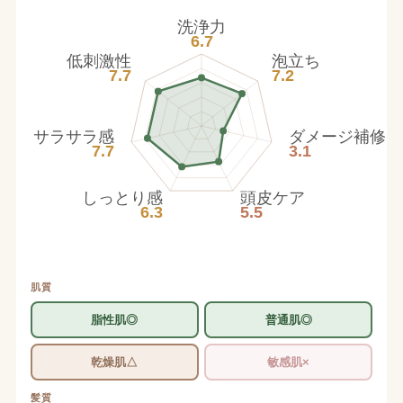
洗浄力
6.7
低刺激性
泡立ち
7.7
7.2
サラサラ感
ダメージ補修
7.7
3.1
しっとり感
頭皮ケア
6.3
5.5
肌質
脂性肌◎
普通肌◎
乾燥肌△
敏感肌×
髪質