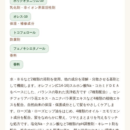
ポリクオタニウム-10
乳化剤・非イオン界面活性剤
オレス-10
保湿・補修成分
トコフェロール
防腐剤
フェノキシエタノール
香料
香料
水・ＢＧなど2種類の溶剤を使用。他の成分を溶解・分散させる基剤と
して機能します。オレフィン(C14-16)スルホン酸Na・コカミドＤＥＡ
をベースにした、バランスの取れた洗浄処方です（7種類配合）。セン
チフォリアバラ花エキス・カニナバラ果実エキスなど4種類の植物エキ
スを配合。自然由来の保湿・保護成分として髪をやさしくケアしま
す。ローズ油・ローズヒップ油をはじめ、4種類のオイル・エモリエン
ト成分を配合。髪をなめらかに整え、ツヤとまとまりを与えるリッチ
な処方です。塩化Na・クエン酸など3種類のpH調整剤・キレート剤を