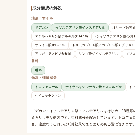
成分構成の解説
油剤・オイル
ドデカン
イソステアリン酸イソステアリル
オリーブ果実
エチルヘキサン酸アルキル(C14-18)
(ジイソステアリン酸/水添
オレイン酸オレイル
トリ（カプリル酸／カプリン酸）グリセリ
アルガニアスピノサ核油
リンゴ酸ジイソステアリル
イソ
香料
香料
保湿・補修成分
トコフェロール
テトラヘキシルデカン酸アスコルビル
イ
γ-ドコサラクトン
ドデカン・イソステアリン酸イソステアリルをはじめ、18種類
えるリッチな処方です。香料成分を配合しています。トコフェ
合。適度なうるおいと補修効果でまとまりのある髪に導きます