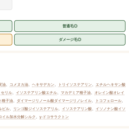
普通毛◎
ダメージ毛◎
実油
、
コメヌカ油
、
ヘキサデカン
、
トリイソステアリン
、
エチルヘキサン酸
リセリル
、
イソステアリン酸エチル
、
マカデミア種子油
、
オレイン酸オレイ
キ種子油
、
ダイマージリノール酸ダイマージリノレイル
、
トコフェロール
、
ルビル
、
リンゴ酸ジイソステアリル
、
イソステアリン酸
、
イソノナン酸イソ
ロイル加水分解シルク
、
γ-ドコサラクトン