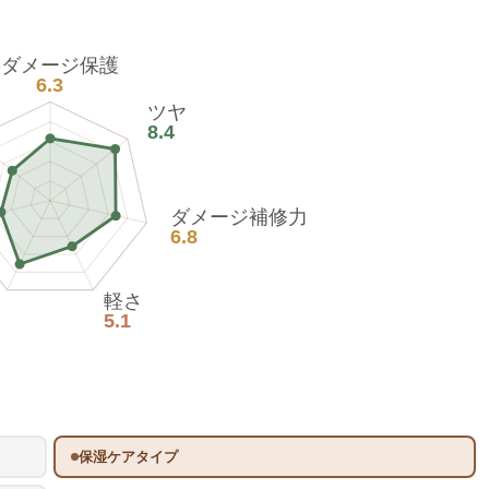
熱ダメージ保護
6.3
ツヤ
8.4
ダメージ補修力
6.8
軽さ
5.1
保湿ケアタイプ