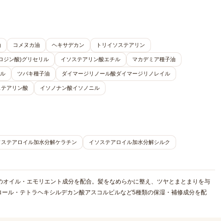
油
コメヌカ油
ヘキサデカン
トリイソステアリン
ロジン酸)グリセリル
イソステアリン酸エチル
マカデミア種子油
ル
ツバキ種子油
ダイマージリノール酸ダイマージリノレイル
ステアリン酸
イソノナン酸イソノニル
ソステアロイル加水分解ケラチン
イソステアロイル加水分解シルク
のオイル・エモリエント成分を配合。髪をなめらかに整え、ツヤとまとまりを与
ロール・テトラヘキシルデカン酸アスコルビルなど5種類の保湿・補修成分を配
。