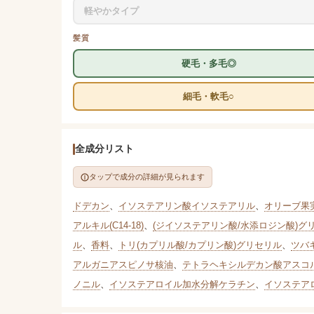
軽やかタイプ
髪質
硬毛・多毛◎
細毛・軟毛○
全成分リスト
タップで成分の詳細が見られます
ドデカン
、
イソステアリン酸イソステアリル
、
オリーブ果
アルキル(C14-18)
、
(ジイソステアリン酸/水添ロジン酸)グ
ル
、
香料
、
トリ(カプリル酸/カプリン酸)グリセリル
、
ツバ
アルガニアスピノサ核油
、
テトラヘキシルデカン酸アスコ
ノニル
、
イソステアロイル加水分解ケラチン
、
イソステア