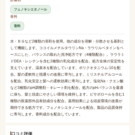
フェノキシエタノール
香料
香料
水・ＢＧなど2種類の溶剤を使用。他の成分を溶解・分散させる基剤と
して機能します。ココイルメチルタウリンNa・ラウリルベタインをベ
ースにした、バランスの取れた洗浄処方です（4種類配合）。ラウラミ
ドDEA・レシチンを含む2種類の乳化成分を配合。処方全体の安定性を
支えています。温泉水を配合しています。ポリクオタニウム-10を配
合。髪の柔軟性と指通りの改善に寄与します。ミリスチルアルコール
を配合。乳化安定と髪への柔軟効果に寄与します。塩化Na・クエン酸
など3種類のpH調整剤・キレート剤を配合。処方のpHバランスを最適
に保ち、髪と頭皮にやさしい環境を維持します。ビサボロールを含む1
種類の医薬部外品有効成分を配合。薬用効果による頭皮環境の改善が
期待できる処方です。フェノキシエタノールを配合。製品の品質保持
に寄与します。香料成分を配合しています。
口コミ評価