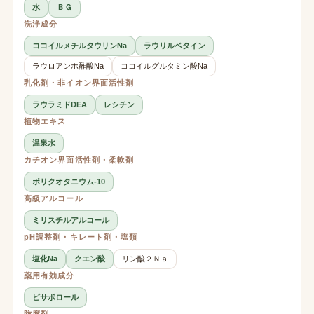
水
ＢＧ
洗浄成分
ココイルメチルタウリンNa
ラウリルベタイン
ラウロアンホ酢酸Na
ココイルグルタミン酸Na
乳化剤・非イオン界面活性剤
ラウラミドDEA
レシチン
植物エキス
温泉水
カチオン界面活性剤・柔軟剤
ポリクオタニウム-10
高級アルコール
ミリスチルアルコール
pH調整剤・キレート剤・塩類
塩化Na
クエン酸
リン酸２Ｎａ
薬用有効成分
ビサボロール
防腐剤