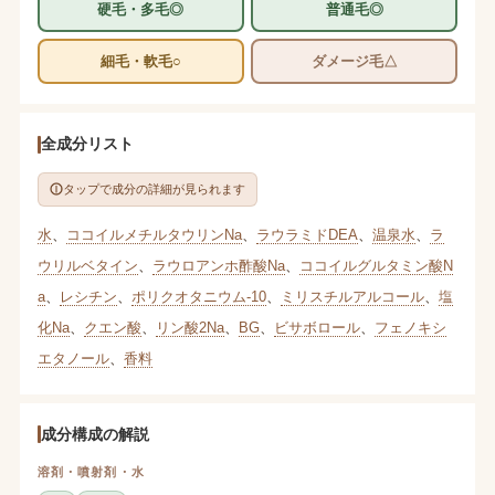
硬毛・多毛◎
普通毛◎
細毛・軟毛○
ダメージ毛△
全成分リスト
タップで成分の詳細が見られます
水
、
ココイルメチルタウリンNa
、
ラウラミドDEA
、
温泉水
、
ラ
ウリルベタイン
、
ラウロアンホ酢酸Na
、
ココイルグルタミン酸N
a
、
レシチン
、
ポリクオタニウム-10
、
ミリスチルアルコール
、
塩
化Na
、
クエン酸
、
リン酸2Na
、
BG
、
ビサボロール
、
フェノキシ
エタノール
、
香料
成分構成の解説
溶剤・噴射剤・水