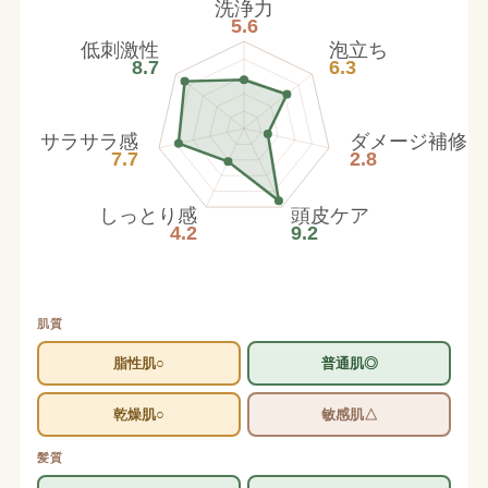
洗浄力
5.6
低刺激性
泡立ち
8.7
6.3
サラサラ感
ダメージ補修
7.7
2.8
しっとり感
頭皮ケア
4.2
9.2
肌質
脂性肌○
普通肌◎
乾燥肌○
敏感肌△
髪質