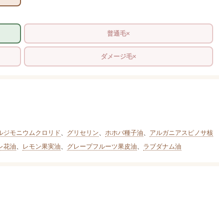
普通毛×
ダメージ毛×
ルジモニウムクロリド
、
グリセリン
、
ホホバ種子油
、
アルガニアスピノサ核
レ花油
、
レモン果実油
、
グレープフルーツ果皮油
、
ラブダナム油