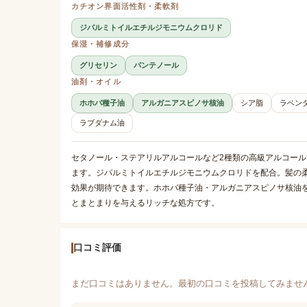
カチオン界面活性剤・柔軟剤
ジパルミトイルエチルジモニウムクロリド
保湿・補修成分
グリセリン
パンテノール
油剤・オイル
ホホバ種子油
アルガニアスピノサ核油
シア脂
ラベン
ラブダナム油
セタノール・ステアリルアルコールなど2種類の高級アルコー
ます。ジパルミトイルエチルジモニウムクロリドを配合。髪の
効果が期待できます。ホホバ種子油・アルガニアスピノサ核油
とまとまりを与えるリッチな処方です。
口コミ評価
まだ口コミはありません。最初の口コミを投稿してみませ