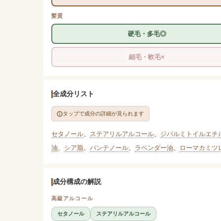
髪質
硬毛・多毛◎
細毛・軟毛×
全成分リスト
タップで成分の詳細が見られます
セタノール
、
ステアリルアルコール
、
ジパルミトイルエチ
油
、
シア脂
、
パンテノール
、
ラベンダー油
、
ローマカミツ
成分構成の解説
高級アルコール
セタノール
ステアリルアルコール