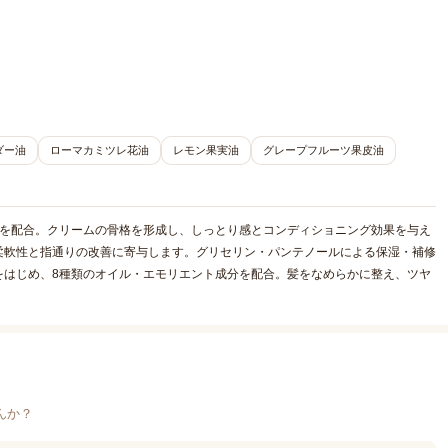
ダー油
ローマカミツレ花油
レモン果実油
グレープフルーツ果皮油
ルを配合。クリームの骨格を形成し、しっとり感とコンディショニング効果を与え
柔軟性と指通りの改善に寄与します。グリセリン・パンテノールによる保湿・補修
をはじめ、8種類のオイル・エモリエント成分を配合。髪をなめらかに整え、ツヤ
んか？