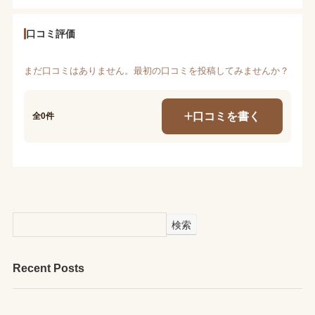
口コミ評価
まだ口コミはありません。最初の口コミを投稿してみませんか？
口コミを書く
全0件
検索
Recent Posts