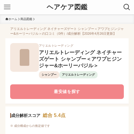
ヘアケア図鑑
ホーム
商品図鑑
アリエルトレーディング ネイチャーズゲート シャンプー＜アワプヒジンジャ
ー&ホーリーバジル＞の口コミ（0件）/成分解析【2026年4月26日更新】
アリエルトレーディング
アリエルトレーディング ネイチャー
ズゲート シャンプー＜アワプヒジン
ジャー&ホーリーバジル＞
シャンプー
アリエルトレーディング
最安値を探す
総合 5.4点
成分解析スコア
※ 成分構成からの推定値です