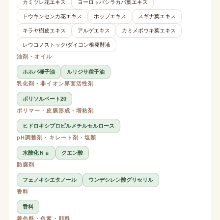
カミツレ花エキス
ヨーロッパシラカバ葉エキス
トウキンセンカ花エキス
ホップエキス
スギナ葉エキス
キラヤ樹皮エキス
アルゲエキス
カミメボウキ葉エキス
レウコノストック/ダイコン根発酵液
油剤・オイル
ホホバ種子油
ルリジサ種子油
乳化剤・非イオン界面活性剤
ポリソルベート20
ポリマー・皮膜形成・増粘剤
ヒドロキシプロピルメチルセルロース
pH調整剤・キレート剤・塩類
水酸化Ｎａ
クエン酸
防腐剤
フェノキシエタノール
ウンデシレン酸グリセリル
香料
香料
着色料・色素・顔料