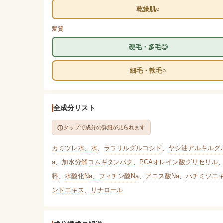
乾燥肌○
髪質
硬毛・多毛◎
細毛・軟毛○
全成分リスト
タップで成分の詳細が見られます
カミツレ水
、
水
、
ラウリルグルコシド
、
ヤシ油アルキルグル
a
、
加水分解コムギタンパク
、
PCAオレイン酸グリセリル
料
、
水酸化Na
、
フィチン酸Na
、
アニス酸Na
、
ハチミツエ
ンドエキス
、
リナロール