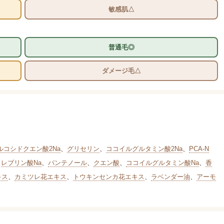
敏感肌△
普通毛◎
ダメージ毛△
コシドクエン酸2Na
、
グリセリン
、
ココイルグルタミン酸2Na
、
PCA-N
、
レブリン酸Na
、
パンテノール
、
クエン酸
、
ココイルグルタミン酸Na
、
香
キス
、
カミツレ花エキス
、
トウキンセンカ花エキス
、
ラベンダー油
、
アーモ