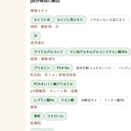
成分構成の解説
植物エキス
カミツレ水
カミツレ花エキス
トウキンセンカ花エキス
溶剤・噴射剤・水
水
洗浄成分
ラウリルグルコシド
ヤシ油アルキルグルコシドクエン酸2Na
保湿・補修成分
グリセリン
PCA-Na
加水分解コムギタンパク
パンテ
乳化剤・非イオン界面活性剤
PCAオレイン酸グリセリル
pH調整剤・キレート剤・塩類
レブリン酸Na
クエン酸
水酸化Ｎａ
フィチン酸Na
香料
香料
リナロール
防腐剤