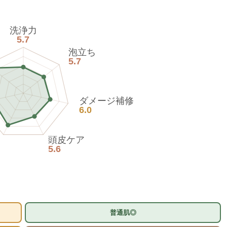
洗浄力
5.7
泡立ち
5.7
ダメージ補修
6.0
頭皮ケア
5.6
普通肌◎