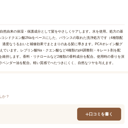
。自然由来の保湿・保護成分として髪をやさしくケアします。水を使用。処方の基
コシドクエン酸2Naをベースにした、バランスの取れた洗浄処方です（4種類配
合。適度なうるおいと補修効果でまとまりのある髪に導きます。PCAオレイン酸グ
えています。レブリン酸Na・クエン酸など4種類のpH調整剤・キレート剤を配
を維持します。香料・リナロールなど2種類の香料成分を配合。使用時の香りを演
。ラベンダー油を配合。軽い質感でべたつきにくく、自然なツヤを与えます。
んか？
口コミを書く