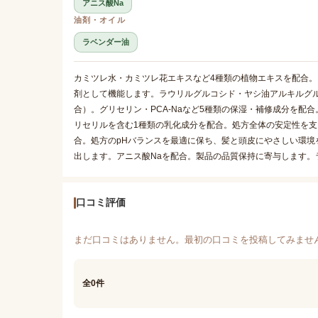
アニス酸Na
油剤・オイル
ラベンダー油
カミツレ水・カミツレ花エキスなど4種類の植物エキスを配合
剤として機能します。ラウリルグルコシド・ヤシ油アルキルグル
合）。グリセリン・PCA-Naなど5種類の保湿・補修成分を配
リセリルを含む1種類の乳化成分を配合。処方全体の安定性を支
合。処方のpHバランスを最適に保ち、髪と頭皮にやさしい環境
出します。アニス酸Naを配合。製品の品質保持に寄与します
口コミ評価
まだ口コミはありません。最初の口コミを投稿してみませ
全0件