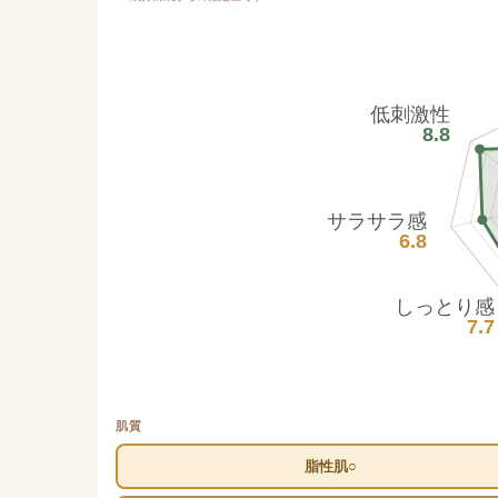
低刺激性
8.8
サラサラ感
6.8
しっとり感
7.7
肌質
脂性肌○