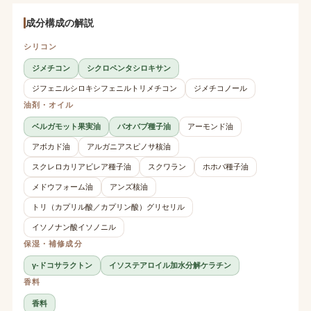
成分構成の解説
シリコン
ジメチコン
シクロペンタシロキサン
ジフェニルシロキシフェニルトリメチコン
ジメチコノール
油剤・オイル
ベルガモット果実油
バオバブ種子油
アーモンド油
アボカド油
アルガニアスピノサ核油
スクレロカリアビレア種子油
スクワラン
ホホバ種子油
メドウフォーム油
アンズ核油
トリ（カプリル酸／カプリン酸）グリセリル
イソノナン酸イソノニル
保湿・補修成分
γ-ドコサラクトン
イソステアロイル加水分解ケラチン
香料
香料