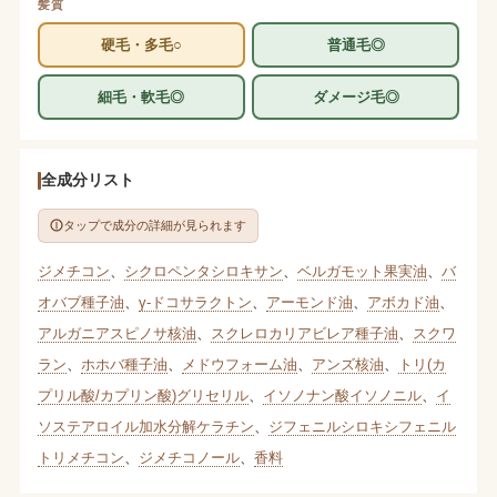
髪質
硬毛・多毛○
普通毛◎
細毛・軟毛◎
ダメージ毛◎
全成分リスト
タップで成分の詳細が見られます
ジメチコン
、
シクロペンタシロキサン
、
ベルガモット果実油
、
バ
オバブ種子油
、
γ-ドコサラクトン
、
アーモンド油
、
アボカド油
、
アルガニアスピノサ核油
、
スクレロカリアビレア種子油
、
スクワ
ラン
、
ホホバ種子油
、
メドウフォーム油
、
アンズ核油
、
トリ(カ
プリル酸/カプリン酸)グリセリル
、
イソノナン酸イソノニル
、
イ
ソステアロイル加水分解ケラチン
、
ジフェニルシロキシフェニル
トリメチコン
、
ジメチコノール
、
香料