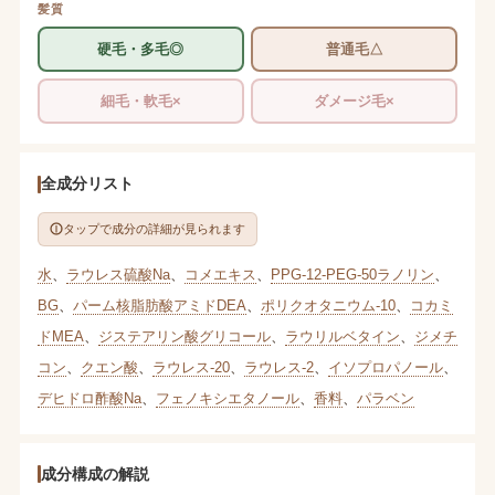
髪質
硬毛・多毛◎
普通毛△
細毛・軟毛×
ダメージ毛×
全成分リスト
タップで成分の詳細が見られます
水
、
ラウレス硫酸Na
、
コメエキス
、
PPG-12-PEG-50ラノリン
、
BG
、
パーム核脂肪酸アミドDEA
、
ポリクオタニウム-10
、
コカミ
ドMEA
、
ジステアリン酸グリコール
、
ラウリルベタイン
、
ジメチ
コン
、
クエン酸
、
ラウレス-20
、
ラウレス-2
、
イソプロパノール
、
デヒドロ酢酸Na
、
フェノキシエタノール
、
香料
、
パラベン
成分構成の解説