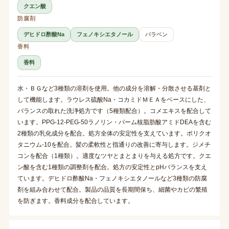
クエン酸
防腐剤
デヒドロ酢酸Na
フェノキシエタノール
パラベン
香料
香料
水・ＢＧなど3種類の溶剤を使用。他の成分を溶解・分散させる基剤と
して機能します。ラウレス硫酸Na・コカミドＭＥＡをベースにした、
バランスの取れた洗浄処方です（5種類配合）。コメエキスを配合して
います。PPG-12-PEG-50ラノリン・パーム核脂肪酸アミドDEAを含む
2種類の乳化成分を配合。処方全体の安定性を支えています。ポリクオ
タニウム-10を配合。髪の柔軟性と指通りの改善に寄与します。ジメチ
コンを配合（1種類）。適度なツヤとまとまりを与える処方です。クエ
ン酸を含む1種類の調整剤を配合。処方の安定性とpHバランスを支え
ています。デヒドロ酢酸Na・フェノキシエタノールなど3種類の防腐
剤を組み合わせて配合。製品の品質を長期間保ち、細菌やカビの繁殖
を防ぎます。香料成分を配合しています。