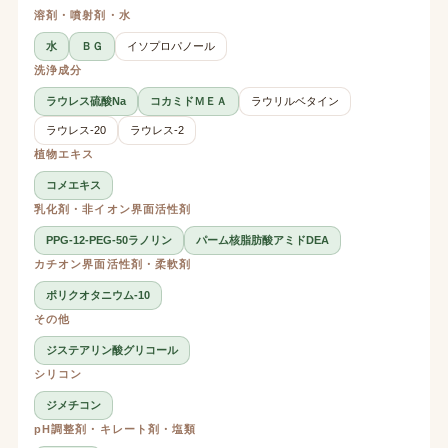
溶剤・噴射剤・水
水
ＢＧ
イソプロパノール
洗浄成分
ラウレス硫酸Na
コカミドＭＥＡ
ラウリルベタイン
ラウレス-20
ラウレス-2
植物エキス
コメエキス
乳化剤・非イオン界面活性剤
PPG-12-PEG-50ラノリン
パーム核脂肪酸アミドDEA
カチオン界面活性剤・柔軟剤
ポリクオタニウム-10
その他
ジステアリン酸グリコール
シリコン
ジメチコン
pH調整剤・キレート剤・塩類