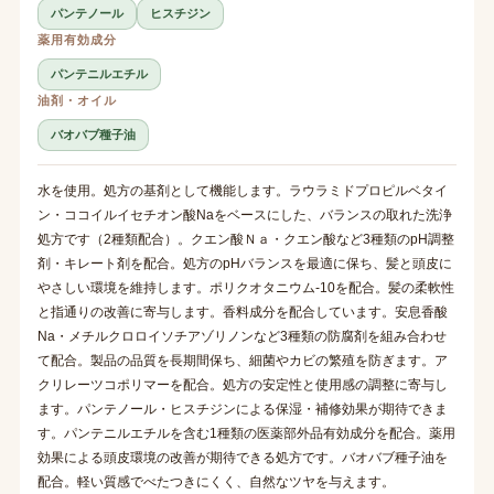
パンテノール
ヒスチジン
薬用有効成分
パンテニルエチル
油剤・オイル
バオバブ種子油
水を使用。処方の基剤として機能します。ラウラミドプロピルベタイ
ン・ココイルイセチオン酸Naをベースにした、バランスの取れた洗浄
処方です（2種類配合）。クエン酸Ｎａ・クエン酸など3種類のpH調整
剤・キレート剤を配合。処方のpHバランスを最適に保ち、髪と頭皮に
やさしい環境を維持します。ポリクオタニウム-10を配合。髪の柔軟性
と指通りの改善に寄与します。香料成分を配合しています。安息香酸
Na・メチルクロロイソチアゾリノンなど3種類の防腐剤を組み合わせ
て配合。製品の品質を長期間保ち、細菌やカビの繁殖を防ぎます。ア
クリレーツコポリマーを配合。処方の安定性と使用感の調整に寄与し
ます。パンテノール・ヒスチジンによる保湿・補修効果が期待できま
す。パンテニルエチルを含む1種類の医薬部外品有効成分を配合。薬用
効果による頭皮環境の改善が期待できる処方です。バオバブ種子油を
配合。軽い質感でべたつきにくく、自然なツヤを与えます。