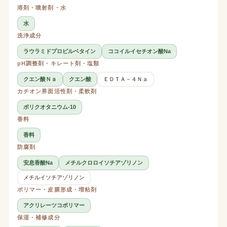
溶剤・噴射剤・水
水
洗浄成分
ラウラミドプロピルベタイン
ココイルイセチオン酸Na
pH調整剤・キレート剤・塩類
クエン酸Ｎａ
クエン酸
ＥＤＴＡ－４Ｎａ
カチオン界面活性剤・柔軟剤
ポリクオタニウム-10
香料
香料
防腐剤
安息香酸Na
メチルクロロイソチアゾリノン
メチルイソチアゾリノン
ポリマー・皮膜形成・増粘剤
アクリレーツコポリマー
保湿・補修成分