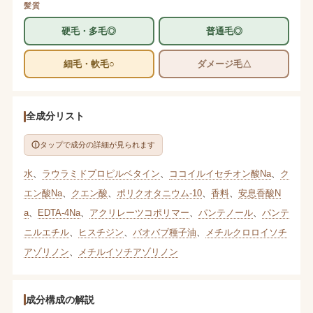
髪質
硬毛・多毛◎
普通毛◎
細毛・軟毛○
ダメージ毛△
全成分リスト
タップで成分の詳細が見られます
水
、
ラウラミドプロピルベタイン
、
ココイルイセチオン酸Na
、
ク
エン酸Na
、
クエン酸
、
ポリクオタニウム-10
、
香料
、
安息香酸N
a
、
EDTA-4Na
、
アクリレーツコポリマー
、
パンテノール
、
パンテ
ニルエチル
、
ヒスチジン
、
バオバブ種子油
、
メチルクロロイソチ
アゾリノン
、
メチルイソチアゾリノン
成分構成の解説