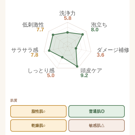
洗浄力
5.8
低刺激性
泡立ち
7.7
8.0
サラサラ感
ダメージ補修
7.8
3.6
しっとり感
頭皮ケア
5.0
9.2
肌質
脂性肌○
普通肌◎
乾燥肌○
敏感肌△