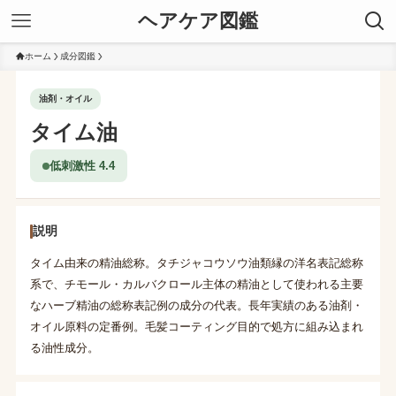
ヘアケア図鑑
ホーム
成分図鑑
油剤・オイル
タイム油
低刺激性 4.4
説明
タイム由来の精油総称。タチジャコウソウ油類縁の洋名表記総称
系で、チモール・カルバクロール主体の精油として使われる主要
なハーブ精油の総称表記例の成分の代表。長年実績のある油剤・
オイル原料の定番例。毛髪コーティング目的で処方に組み込まれ
る油性成分。