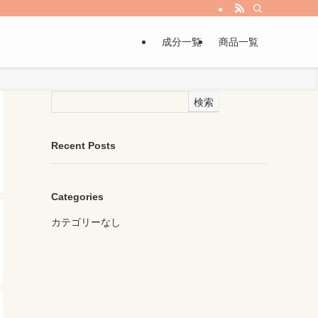
成分一覧
商品一覧
検索
Recent Posts
Categories
カテゴリーなし