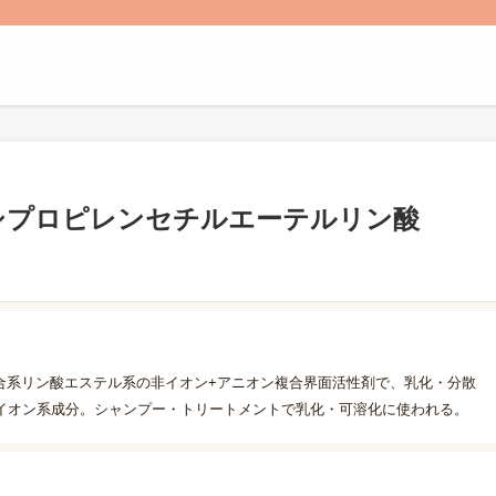
シプロピレンセチルエーテルリン酸
G複合系リン酸エステル系の非イオン+アニオン複合界面活性剤で、乳化・分散
イオン系成分。シャンプー・トリートメントで乳化・可溶化に使われる。