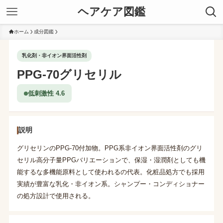
ヘアケア図鑑
ホーム
成分図鑑
乳化剤・非イオン界面活性剤
PPG-70グリセリル
低刺激性 4.6
説明
グリセリンのPPG-70付加物。PPG系非イオン界面活性剤のグリ
セリル高分子量PPGバリエーションで、保湿・湿潤剤としても機
能するな多機能原料として使われるの代表。化粧品処方でも採用
実績が豊富な乳化・非イオン系。シャンプー・コンディショナー
の処方設計で使用される。