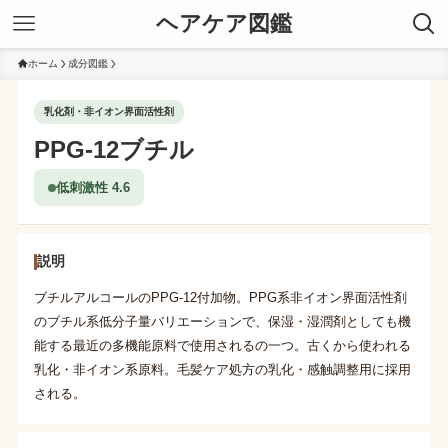
ヘアケア図鑑
ホーム
成分図鑑
乳化剤・非イオン界面活性剤
PPG-12ブチル
低刺激性 4.6
説明
ブチルアルコールのPPG-12付加物。PPG系非イオン界面活性剤
のブチル系低分子量バリエーションで、保湿・湿潤剤としても機
能する最近の多機能原料で使用されるの一つ。古くから使われる
乳化・非イオン系原料。毛髪ケア処方の乳化・感触調整用に採用
される。