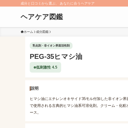
成分と口コミから選ぶ、 あなたに合うヘアケア
ヘアケア図鑑
ホーム
成分図鑑
乳化剤・非イオン界面活性剤
PEG-35ヒマシ油
低刺激性 4.5
説明
ヒマシ油にエチレンオキサイド35モル付加した非イオン界
で使用される古典的ヒマシ油系可溶化剤。クリーム・化粧
ース。