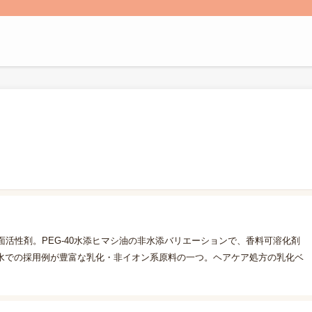
面活性剤。PEG-40水添ヒマシ油の非水添バリエーションで、香料可溶化剤
水での採用例が豊富な乳化・非イオン系原料の一つ。ヘアケア処方の乳化ベ