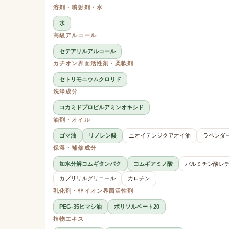
溶剤・噴射剤・水
水
高級アルコール
セテアリルアルコール
カチオン界面活性剤・柔軟剤
セトリモニウムクロリド
洗浄成分
コカミドプロピルアミンオキシド
油剤・オイル
ゴマ油
リノレン酸
ニオイテンジクアオイ油
ラベンダ
保湿・補修成分
加水分解コムギタンパク
コムギアミノ酸
パルミチン酸レ
カプリリルグリコール
カロチン
乳化剤・非イオン界面活性剤
PEG-35ヒマシ油
ポリソルベート20
植物エキス