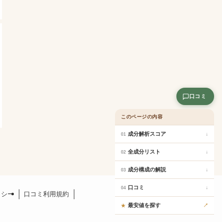
口コミ
このページの内容
成分解析スコア
↓
01
全成分リスト
↓
02
成分構成の解説
↓
03
口コミ
↓
04
リシー
口コミ利用規約
最安値を探す
↗
★