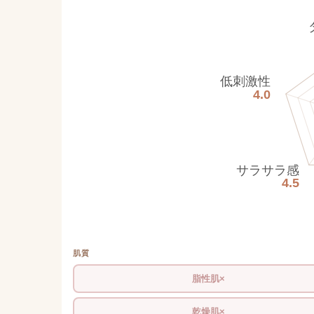
低刺激性
4.0
サラサラ感
4.5
肌質
脂性肌×
乾燥肌×