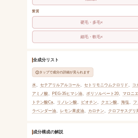
髪質
硬毛・多毛×
細毛・軟毛×
全成分リスト
タップで成分の詳細が見られます
水
、
セテアリルアルコール
、
セトリモニウムクロリド
、
コ
アミノ酸
、
PEG-35ヒマシ油
、
ポリソルベート20
、
マロニ
トテン酸Ca
、
リノレン酸
、
ビオチン
、
クエン酸
、
海塩
、
フ
ラベンダー油
、
レモン果皮油
、
カロチン
、
クロフサスグリ
成分構成の解説