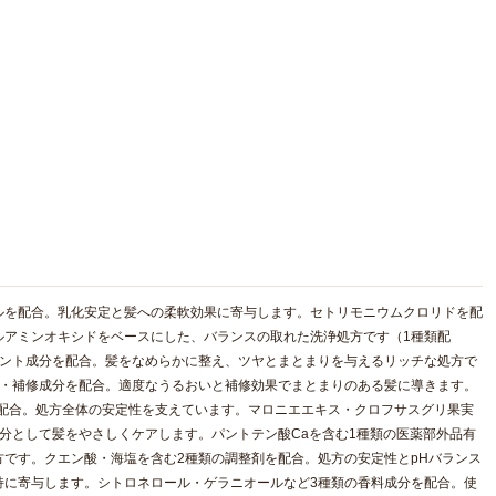
ルを配合。乳化安定と髪への柔軟効果に寄与します。セトリモニウムクロリドを配
ルアミンオキシドをベースにした、バランスの取れた洗浄処方です（1種類配
エント成分を配合。髪をなめらかに整え、ツヤとまとまりを与えるリッチな処方で
湿・補修成分を配合。適度なうるおいと補修効果でまとまりのある髪に導きます。
分を配合。処方全体の安定性を支えています。マロニエエキス・クロフサスグリ果実
分として髪をやさしくケアします。パントテン酸Caを含む1種類の医薬部外品有
です。クエン酸・海塩を含む2種類の調整剤を配合。処方の安定性とpHバランス
持に寄与します。シトロネロール・ゲラニオールなど3種類の香料成分を配合。使