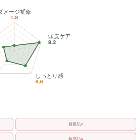
ダメージ補修
1.8
頭皮ケア
9.2
しっとり感
6.6
普通肌×
敏感肌×