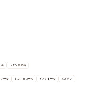
ー油
レモン果皮油
チノール
トコフェロール
イノシトール
ビオチン