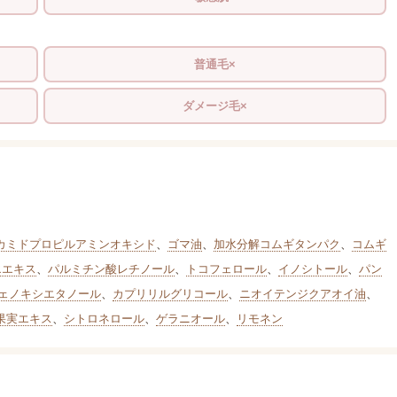
普通毛×
ダメージ毛×
カミドプロピルアミンオキシド
、
ゴマ油
、
加水分解コムギタンパク
、
コムギ
エエキス
、
パルミチン酸レチノール
、
トコフェロール
、
イノシトール
、
パン
ェノキシエタノール
、
カプリリルグリコール
、
ニオイテンジクアオイ油
、
果実エキス
、
シトロネロール
、
ゲラニオール
、
リモネン