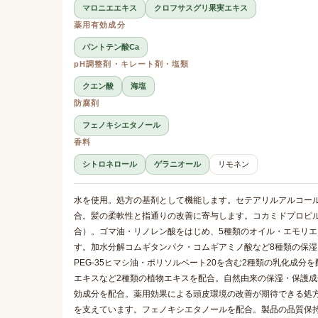
マロニエエキス
クロフサスグリ果実エキス
薬用有効成分
パントテン酸Ca
pH調整剤・キレート剤・塩類
クエン酸
海塩
防腐剤
フェノキシエタノール
香料
シトロネロール
ゲラニオール
リモネン
水を使用。処方の基剤として機能します。セテアリルアルコー
合。髪の柔軟性と指通りの改善に寄与します。コカミドプロピ
合）。ゴマ油・リノレン酸をはじめ、5種類のオイル・エモリ
す。加水分解コムギタンパク・コムギアミノ酸など8種類の保
PEG-35ヒマシ油・ポリソルベート20を含む2種類の乳化成
エキスなど2種類の植物エキスを配合。自然由来の保湿・保護成
効成分を配合。薬用効果による頭皮環境の改善が期待できる処方
を支えています。フェノキシエタノールを配合。製品の品質保