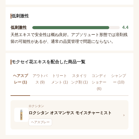
低刺激性
4.4
低刺激性
天然エキスで安全性は概ね良好。アブソリュート形態では溶剤残
留の可能性があるが、通常の品質管理で問題にならない。
モクセイ花エキスを配合した商品一覧
ヘアスプ
アウトバ
トリート
スタイリ
コンディ
シャンプ
レー (1)
ス (9)
メント (1)
ング剤 (1)
ショナー
ー (10)
(6)
ロクシタン
ロクシタン オスマンサス モイスチャーミスト
›
ヘアスプレー