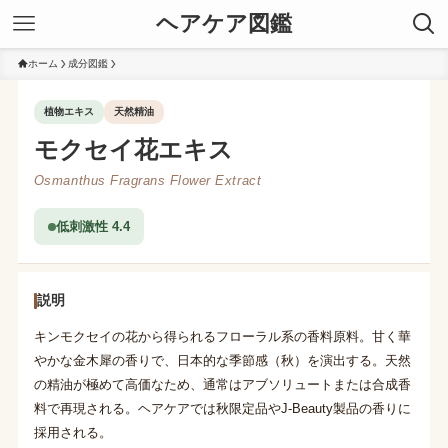
ヘアケア図鑑
ホーム
成分図鑑
植物エキス
天然精油
モクセイ花エキス
Osmanthus Fragrans Flower Extract
低刺激性 4.4
説明
キンモクセイの花から得られるフローラル系の香料原料。甘く華
やかな金木犀の香りで、日本的な季節感（秋）を演出する。天然
の精油が極めて高価なため、通常はアブソリュートまたは合成香
料で再現される。ヘアケアでは秋限定品やJ-Beauty製品の香りに
採用される。