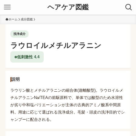
ヘアケア図鑑
ホーム
成分図鑑
洗浄成分
ラウロイルメチルアラニン
低刺激性 4.4
説明
ラウリン酸とメチルアラニンの縮合体(遊離酸型)。ラウロイルメ
チルアラニンNa/TEAの前駆原料で、単体では酸型のため水溶性
が劣り中和塩バリエーションが主体の古典的アミノ酸系中間原
料。用途に応じて選ばれる洗浄成分。毛髪・頭皮の洗浄目的でシ
ャンプーに配合される。