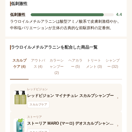
低刺激性
4.4
低刺激性
ラウロイルメチルアラニンは酸型アミノ酸系で皮膚刺激穏やか。
中和塩バリエーションが主体の古典的な前駆原料の定番例。
ラウロイルメチルアラニンを配合した商品一覧
スカルプ
アウトバ
カラーシ
ヘアカラ
トリート
シャンプ
ケア (4)
ス (4)
ャンプー
ー (5)
メント (3)
ー (32)
(2)
レッドビジョン
レッドビジョン マイナチュレ スカルプシャンプー
›
スカルプケア
ストーリア
ストーリア MARO (マーロ) デオスカルプシャンプー クール
›