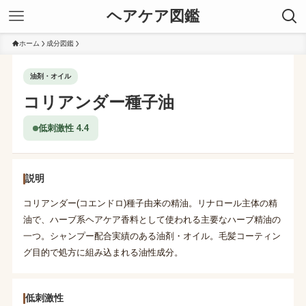
ヘアケア図鑑
ホーム
成分図鑑
油剤・オイル
コリアンダー種子油
低刺激性 4.4
説明
コリアンダー(コエンドロ)種子由来の精油。リナロール主体の精
油で、ハーブ系ヘアケア香料として使われる主要なハーブ精油の
一つ。シャンプー配合実績のある油剤・オイル。毛髪コーティン
グ目的で処方に組み込まれる油性成分。
低刺激性