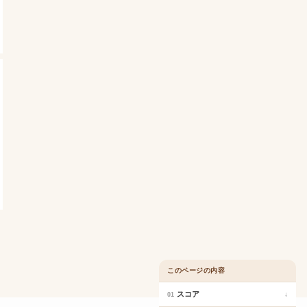
このページの内容
スコア
↓
01