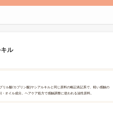
ルキル
カプリル酸/カプリン酸)ヤシアルキルと同じ原料の略記表記系で、軽い感触の
剤・オイル成分。ヘアケア処方で感触調整に使われる油性原料。