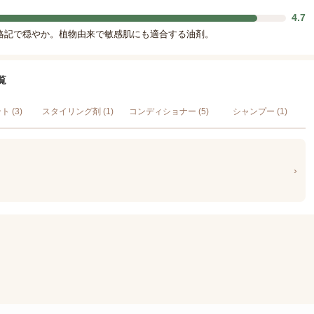
4.7
油略記で穏やか。植物由来で敏感肌にも適合する油剤。
覧
 (3)
スタイリング剤 (1)
コンディショナー (5)
シャンプー (1)
›