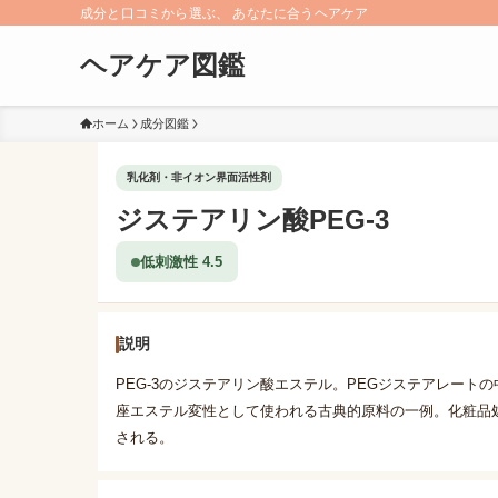
成分と口コミから選ぶ、 あなたに合うヘアケア
ヘアケア図鑑
ホーム
成分図鑑
乳化剤・非イオン界面活性剤
ジステアリン酸PEG-3
低刺激性 4.5
説明
PEG-3のジステアリン酸エステル。PEGジステアレート
座エステル変性として使われる古典的原料の一例。化粧品
される。