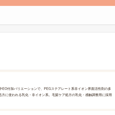
の中EO付加バリエーションで、PEGステアレート系非イオン界面活性剤の多
処方に使われる乳化・非イオン系。毛髪ケア処方の乳化・感触調整用に採用