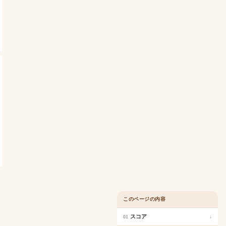
このページの内容
スコア
↓
01