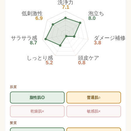
洗浄力
7.1
低刺激性
泡立ち
6.9
8.0
サラサラ感
ダメージ補修
8.7
3.8
しっとり感
頭皮ケア
5.2
0.8
肌質
脂性肌◎
普通肌○
乾燥肌×
敏感肌×
髪質