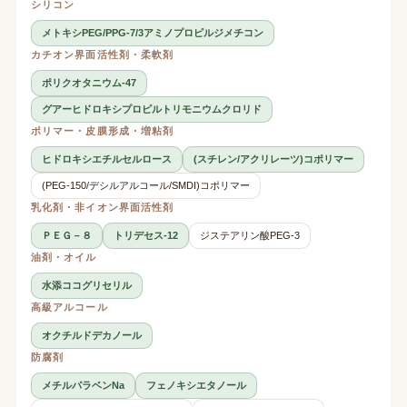
シリコン
メトキシPEG/PPG-7/3アミノプロピルジメチコン
カチオン界面活性剤・柔軟剤
ポリクオタニウム-47
グアーヒドロキシプロピルトリモニウムクロリド
ポリマー・皮膜形成・増粘剤
ヒドロキシエチルセルロース
(スチレン/アクリレーツ)コポリマー
(PEG-150/デシルアルコール/SMDI)コポリマー
乳化剤・非イオン界面活性剤
ＰＥＧ－８
トリデセス-12
ジステアリン酸PEG-3
油剤・オイル
水添ココグリセリル
高級アルコール
オクチルドデカノール
防腐剤
メチルパラベンNa
フェノキシエタノール