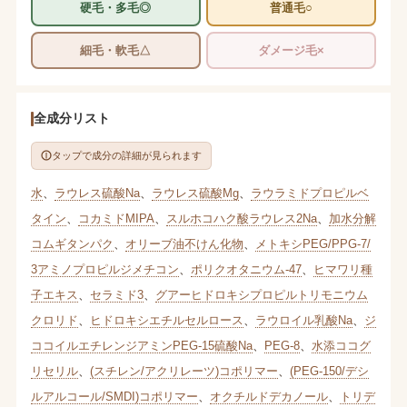
硬毛・多毛◎
普通毛○
細毛・軟毛△
ダメージ毛×
全成分リスト
タップで成分の詳細が見られます
水
、
ラウレス硫酸Na
、
ラウレス硫酸Mg
、
ラウラミドプロピルベ
タイン
、
コカミドMIPA
、
スルホコハク酸ラウレス2Na
、
加水分解
コムギタンパク
、
オリーブ油不けん化物
、
メトキシPEG/PPG-7/
3アミノプロピルジメチコン
、
ポリクオタニウム-47
、
ヒマワリ種
子エキス
、
セラミド3
、
グアーヒドロキシプロピルトリモニウム
クロリド
、
ヒドロキシエチルセルロース
、
ラウロイル乳酸Na
、
ジ
ココイルエチレンジアミンPEG-15硫酸Na
、
PEG-8
、
水添ココグ
リセリル
、
(スチレン/アクリレーツ)コポリマー
、
(PEG-150/デシ
ルアルコール/SMDI)コポリマー
、
オクチルドデカノール
、
トリデ