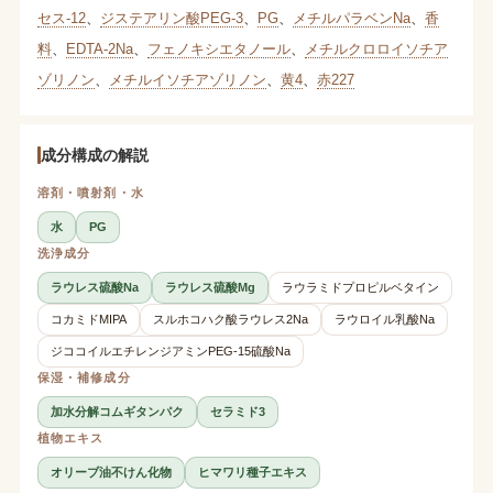
セス-12
、
ジステアリン酸PEG-3
、
PG
、
メチルパラベンNa
、
香
料
、
EDTA-2Na
、
フェノキシエタノール
、
メチルクロロイソチア
ゾリノン
、
メチルイソチアゾリノン
、
黄4
、
赤227
成分構成の解説
溶剤・噴射剤・水
水
PG
洗浄成分
ラウレス硫酸Na
ラウレス硫酸Mg
ラウラミドプロピルベタイン
コカミドMIPA
スルホコハク酸ラウレス2Na
ラウロイル乳酸Na
ジココイルエチレンジアミンPEG-15硫酸Na
保湿・補修成分
加水分解コムギタンパク
セラミド3
植物エキス
オリーブ油不けん化物
ヒマワリ種子エキス