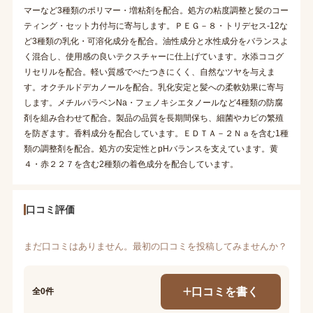
マーなど3種類のポリマー・増粘剤を配合。処方の粘度調整と髪のコー
ティング・セット力付与に寄与します。ＰＥＧ－８・トリデセス-12な
ど3種類の乳化・可溶化成分を配合。油性成分と水性成分をバランスよ
く混合し、使用感の良いテクスチャーに仕上げています。水添ココグ
リセリルを配合。軽い質感でべたつきにくく、自然なツヤを与えま
す。オクチルドデカノールを配合。乳化安定と髪への柔軟効果に寄与
します。メチルパラベンNa・フェノキシエタノールなど4種類の防腐
剤を組み合わせて配合。製品の品質を長期間保ち、細菌やカビの繁殖
を防ぎます。香料成分を配合しています。ＥＤＴＡ－２Ｎａを含む1種
類の調整剤を配合。処方の安定性とpHバランスを支えています。黄
４・赤２２７を含む2種類の着色成分を配合しています。
口コミ評価
まだ口コミはありません。最初の口コミを投稿してみませんか？
口コミを書く
全0件