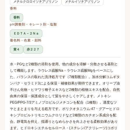
メチルクロロイソチアゾリノン
メチルイソチアゾリノン
香料
香料
pH調整剤・キレート剤・塩類
ＥＤＴＡ－２Ｎａ
着色料・色素・顔料
黄４
赤２２７
水・PGなど2種類の溶剤を使用。他の成分を溶解・分散させる基剤と
して機能します。ラウレス硫酸Na・ラウレス硫酸Mgをベースにし
た、バランスの取れた洗浄処方です（7種類配合）。加水分解コムギタ
ンパク・セラミド3による保湿・補修効果が期待できます。オリーブ油
不けん化物・ヒマワリ種子エキスなど2種類の植物エキスを配合。自然
由来の保湿・保護成分として髪をやさしくケアします。メトキシ
PEG/PPG-7/3アミノプロピルジメチコンを配合（1種類）。適度なツ
ヤとまとまりを与える処方です。ポリクオタニウム-47・グアーヒドロ
キシプロピルトリモニウムクロリドなど2種類のカチオン系成分を配
合。静電気を抑え、指通りとなめらかさを向上させる柔軟効果があり
ます。ヒドロキシエチルセルロース・(スチレン/アクリレーツ)コポリ