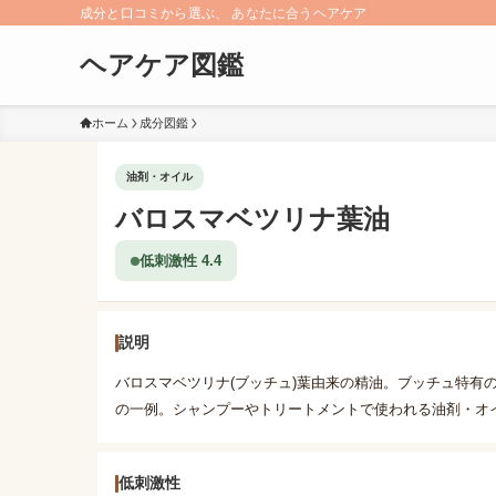
成分と口コミから選ぶ、 あなたに合うヘアケア
ヘアケア図鑑
ホーム
成分図鑑
油剤・オイル
バロスマベツリナ葉油
低刺激性 4.4
説明
バロスマベツリナ(ブッチュ)葉由来の精油。ブッチュ特有
の一例。シャンプーやトリートメントで使われる油剤・オ
低刺激性