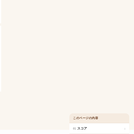
このページの内容
スコア
↓
01