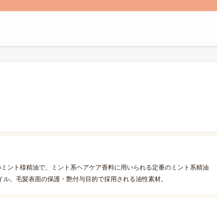
のミント様精油で、ミント系ヘアケア香料に用いられる定番のミント系精油
イル。毛髪表面の保護・艶付与目的で採用される油性素材。