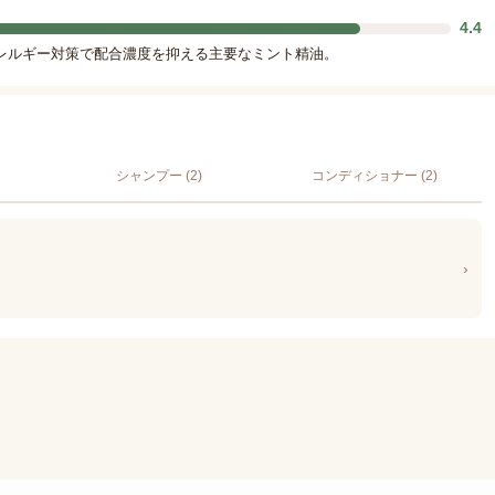
4.4
レルギー対策で配合濃度を抑える主要なミント精油。
シャンプー (2)
コンディショナー (2)
›