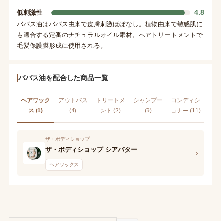
4.8
低刺激性
ババス油はババス由来で皮膚刺激ほぼなし。植物由来で敏感肌に
も適合する定番のナチュラルオイル素材。ヘアトリートメントで
毛髪保護膜形成に使用される。
ババス油を配合した商品一覧
ヘアワック
アウトバス
トリートメ
シャンプー
コンディシ
ス (1)
(4)
ント (2)
(9)
ョナー (11)
ザ・ボディショップ
ザ・ボディショップ シアバター
›
ヘアワックス