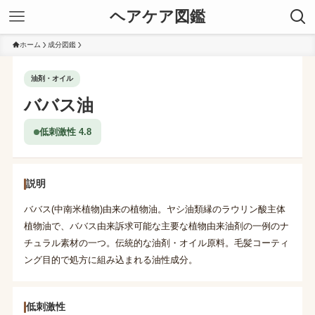
ヘアケア図鑑
ホーム
成分図鑑
油剤・オイル
ババス油
低刺激性 4.8
説明
ババス(中南米植物)由来の植物油。ヤシ油類縁のラウリン酸主体
植物油で、ババス由来訴求可能な主要な植物由来油剤の一例のナ
チュラル素材の一つ。伝統的な油剤・オイル原料。毛髪コーティ
ング目的で処方に組み込まれる油性成分。
低刺激性