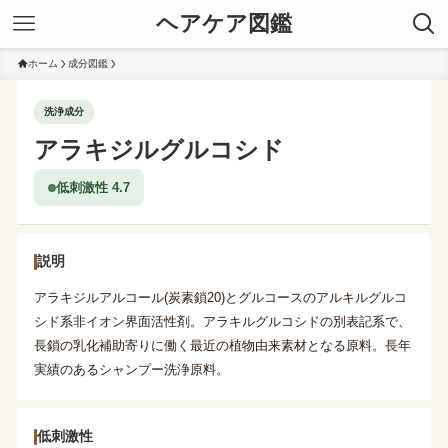
ヘアケア図鑑
ホーム
成分図鑑
洗浄成分
アラキジルグルコシド
低刺激性 4.7
説明
アラキジルアルコール(炭素鎖20)とグルコースのアルキルグルコ
シド系非イオン界面活性剤。アラキルグルコシドの別表記系で、
長鎖の乳化補助寄りに働く最近の植物由来素材となる原料。長年
実績のあるシャンプー洗浄原料。
低刺激性