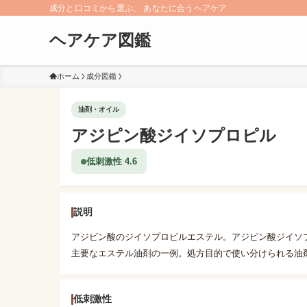
成分と口コミから選ぶ、 あなたに合うヘアケア
ヘアケア図鑑
ホーム
成分図鑑
油剤・オイル
アジピン酸ジイソプロピル
低刺激性 4.6
説明
アジピン酸のジイソプロピルエステル。アジピン酸ジイソ
主要なエステル油剤の一例。処方目的で使い分けられる油
低刺激性