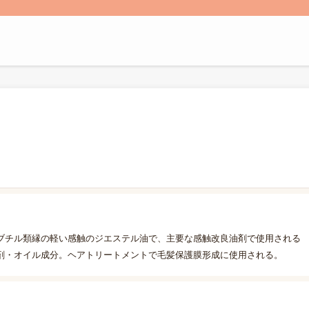
ブチル類縁の軽い感触のジエステル油で、主要な感触改良油剤で使用される
剤・オイル成分。ヘアトリートメントで毛髪保護膜形成に使用される。