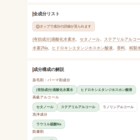
全成分リスト
タップで成分の詳細が見られます
(有効成分)過酸化水素水
、
セタノール
、
ステアリルアルコ
水素2Na
、
ヒドロキシエタンジホスホン酸液
、
香料
、
精製
成分構成の解説
染毛剤・パーマ剤成分
(有効成分)過酸化水素水
ヒドロキシエタンジホスホン酸液
高級アルコール
セタノール
ステアリルアルコール
ラノリンアルコール
洗浄成分
ラウリル硫酸Na
防腐剤