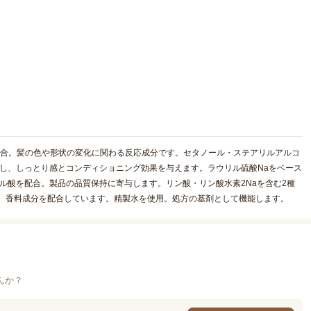
配合。髪の色や形状の変化に関わる反応成分です。セタノール・ステアリルアルコ
し、しっとり感とコンディショニング効果を与えます。ラウリル硫酸Naをベース
ル酸を配合。製品の品質保持に寄与します。リン酸・リン酸水素2Naを含む2種
す。香料成分を配合しています。精製水を使用。処方の基剤として機能します。
んか？