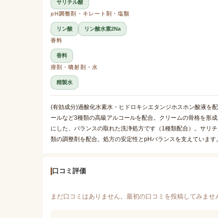
サリチル酸
pH調整剤・キレート剤・塩類
リン酸
リン酸水素2Na
香料
香料
溶剤・噴射剤・水
精製水
(有効成分)過酸化水素水・ヒドロキシエタンジホスホン酸液を
ールなど3種類の高級アルコールを配合。クリームの骨格を形成
にした、バランスの取れた洗浄処方です（1種類配合）。サリチ
類の調整剤を配合。処方の安定性とpHバランスを支えていま
口コミ評価
まだ口コミはありません。最初の口コミを投稿してみませ