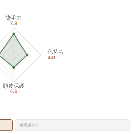
染毛力
7.8
色持ち
4.9
頭皮保護
4.6
透明感カラー